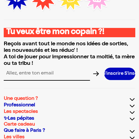
Tu veux être mon copain ?!
Reçois avant tout le monde nos idées de sorties,
les nouveautés et les réduc' !
A toi de jouer pour impressionner ta moitié, ta mère
ou ta tribu !
S’inscrire S’inscrire S’inscri
Adresse email pour la newsletter
Une question ?
Professionnel
Les spectacles
✨Les pépites
Carte cadeau
Que faire à Paris ?
Les villes