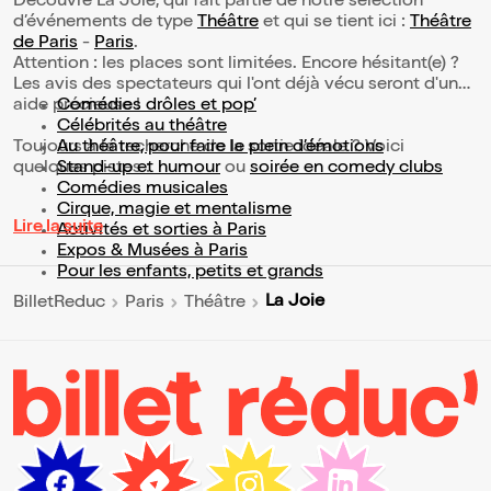
Découvre La Joie, qui fait partie de notre sélection
d’événements de type
Théâtre
et qui se tient ici :
Théâtre
de Paris
-
Paris
.
Attention : les places sont limitées. Encore hésitant(e) ?
Les avis des spectateurs qui l'ont déjà vécu seront d'une
aide précieuse !
Comédies drôles et pop’
Célébrités au théâtre
Toujours à la recherche de la sortie idéale ? Voici
Au théâtre, pour faire le plein d’émotions
quelques pistes :
Stand-up et humour
ou
soirée en comedy clubs
Comédies musicales
Cirque, magie et mentalisme
Lire la suite
Activités et sorties à Paris
Expos & Musées à Paris
Pour les enfants, petits et grands
La Joie
BilletReduc
Paris
Théâtre