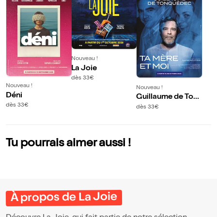
Nouveau !
La Joie
dès 33€
Nouveau !
Nouveau !
Déni
Guillaume de Ton
quédec dans Ta m
dès 33€
dès 33€
ère et moi
Tu pourrais aimer aussi !
À propos de La Joie