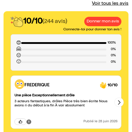
Voir tous les avis
10/10
(244 avis)
Donner mon avis
Connecte-toi pour donner ton avis !
😍
100%
🤗
0%
😐
0%
🙁
0%
FREDERIQUE
10/10
Une pièce Exceptionnellement drôle
Su
3 acteurs fantastiques, drôles Pièce très bien écrite Nous
Tr
avons ri du début à la fin À voir absolument
Publié
le 28 juin 2026