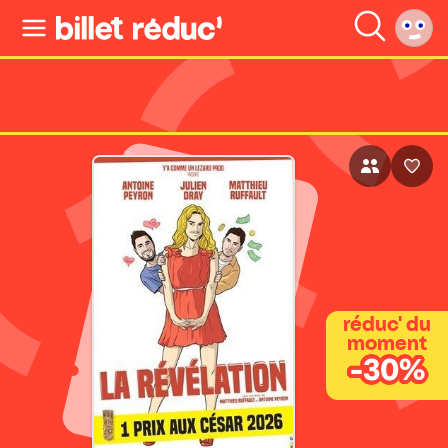
réduc' du
moment
-30%