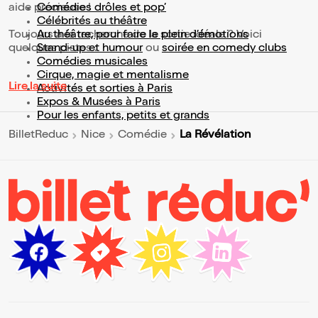
aide précieuse !
Comédies drôles et pop’
Célébrités au théâtre
Toujours à la recherche de la sortie idéale ? Voici
Au théâtre, pour faire le plein d’émotions
quelques pistes :
Stand-up et humour
ou
soirée en comedy clubs
Comédies musicales
Cirque, magie et mentalisme
Lire la suite
Activités et sorties à Paris
Expos & Musées à Paris
Pour les enfants, petits et grands
La Révélation
BilletReduc
Nice
Comédie