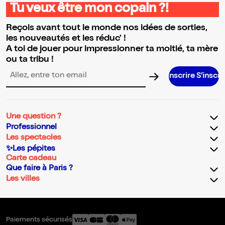
Tu veux être mon copain ?!
Reçois avant tout le monde nos idées de sorties,
les nouveautés et les réduc' !
A toi de jouer pour impressionner ta moitié, ta mère
ou ta tribu !
S’inscrire S’inscrire S’inscrire
Adresse email pour la newsletter
Une question ?
Professionnel
Les spectacles
✨Les pépites
Carte cadeau
Que faire à Paris ?
Les villes
Paiements sécurisés