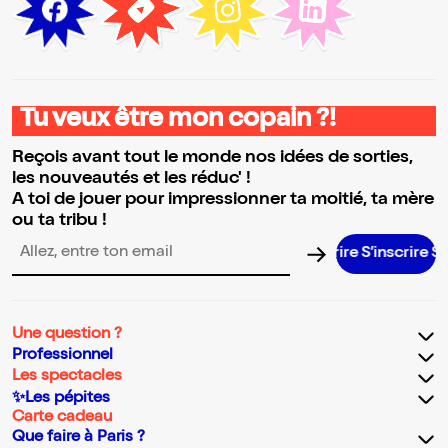
Tu veux être mon copain ?!
Reçois avant tout le monde nos idées de sorties,
les nouveautés et les réduc' !
A toi de jouer pour impressionner ta moitié, ta mère
ou ta tribu !
S’inscrire S’ins
Adresse email pour la newsletter
Une question ?
Professionnel
Les spectacles
✨Les pépites
Carte cadeau
Que faire à Paris ?