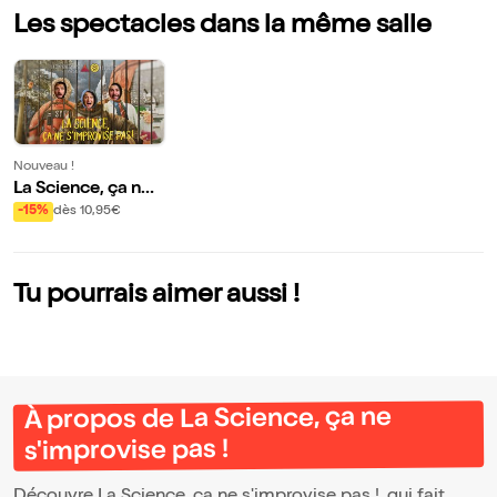
Les spectacles dans la même salle
Nouveau !
La Science, ça ne
s'improvise pas !
-15%
dès 10,95€
Tu pourrais aimer aussi !
À propos de La Science, ça ne
s'improvise pas !
Découvre La Science, ça ne s'improvise pas !, qui fait