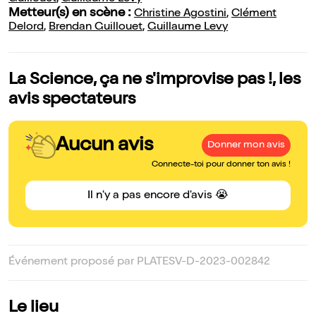
Metteur(s) en scène :
Christine Agostini
,
Clément
Delord
,
Brendan Guillouet
,
Guillaume Levy
La Science, ça ne s'improvise pas !, les
avis spectateurs
Aucun avis
Donner mon avis
Connecte-toi pour donner ton avis !
Il n'y a pas encore d'avis 😭
Événement proposé par PLATESV-D-2023-002842
Le lieu