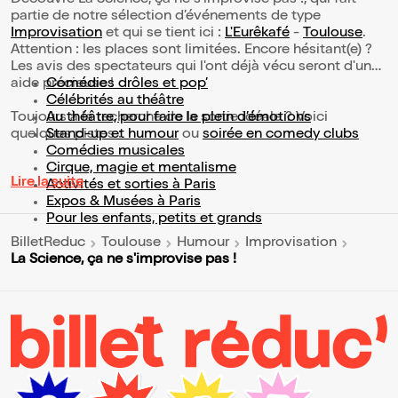
partie de notre sélection d’événements de type
Improvisation
et qui se tient ici :
L'Eurêkafé
-
Toulouse
.
Attention : les places sont limitées. Encore hésitant(e) ?
Les avis des spectateurs qui l'ont déjà vécu seront d'une
aide précieuse !
Comédies drôles et pop’
Célébrités au théâtre
Toujours à la recherche de la sortie idéale ? Voici
Au théâtre, pour faire le plein d’émotions
quelques pistes :
Stand-up et humour
ou
soirée en comedy clubs
Comédies musicales
Cirque, magie et mentalisme
Lire la suite
Activités et sorties à Paris
Expos & Musées à Paris
Pour les enfants, petits et grands
BilletReduc
Toulouse
Humour
Improvisation
La Science, ça ne s'improvise pas !