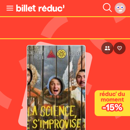
réduc' du
moment
-15%