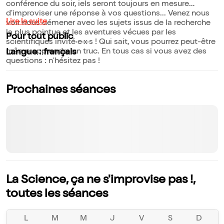
conférence du soir, iels seront toujours en mesure
d'improviser une réponse à vos questions... Venez nous
Lire la suite
voir nous démener avec les sujets issus de la recherche
la plus pointue et les aventures vécues par les
Pour tout public
scientifiques invité·e·x·s ! Qui sait, vous pourrez peut-être
même apprendre un truc. En tous cas si vous avez des
Langue : français
questions : n'hésitez pas !
Prochaines séances
La Science, ça ne s'improvise pas !,
toutes les séances
L
M
M
J
V
S
D