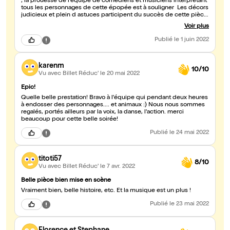
; la prouesse de l'équipe de comédiens et musiciens interprétant
tous les personnages de cette épopée est à souligner Les décors
judicieux et plein d astuces participent du succès de cette pièce
. Cette page d histoire de ces années de la 1 ère guerre montre
Voir plus
combien l' Europe dont les anglais mais pas qu' eux avait
manipulé les pays de l orient ... source de conflits ultérieurs avec
Publié
le 1 juin 2022
le golfe et les arabes ... Bravo à ses auteurs et réalisateurs pour
cette réussite
karenm
10/10
Vu avec Billet Réduc'
le 20 mai 2022
Epic!
Quelle belle prestation! Bravo à l'équipe qui pendant deux heures
à endosser des personnages.... et animaux :) Nous nous sommes
regalés, portés ailleurs par la voix, la danse, l'action. merci
beaucoup pour cette belle soirée!
Publié
le 24 mai 2022
titoti57
8/10
Vu avec Billet Réduc'
le 7 avr. 2022
Belle pièce bien mise en scène
Vraiment bien, belle histoire, etc. Et la musique est un plus !
Publié
le 23 mai 2022