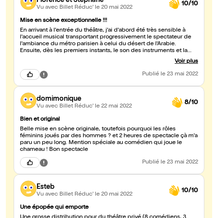
Florence et Stephane
10/10
Vu avec Billet Réduc'
le 20 mai 2022
Mise en scène exceptionnelle !!!
En arrivant à l'entrée du théâtre, j'ai d'abord été très sensible à
l'accueil musical transportant progressivement le spectateur de
l'ambiance du métro parisien à celui du désert de l'Arabie.
Ensuite, dès les premiers instants, le son des instruments et la
voie féminine vous emportent dans cette épopée
Voir plus
magnifiquement jouée par de nombreux acteurs sur scène. Le jeu
des lumières, des costumes et des décors nous transportent en
Publié
le 23 mai 2022
quelques secondes d'un lieu à un autre, d'une situation à une
autre, nous entrainant dans l'aventure de Lawrence à un rythme
effréné. On est captivé du début à la fin. Il s'agit d'une des mises
domimonique
en scène les plus étonnantes que j'ai vue depuis longtemps !! A
8/10
ne pas manquer.
Vu avec Billet Réduc'
le 22 mai 2022
Bien et original
Belle mise en scène originale, toutefois pourquoi les rôles
féminins joués par des hommes ? et 2 heures de spectacle çà m'a
paru un peu long. Mention spéciale au comédien qui joue le
chameau ! Bon spectacle
Publié
le 23 mai 2022
Esteb
10/10
Vu avec Billet Réduc'
le 20 mai 2022
Une épopée qui emporte
Une grosse distribution pour du théâtre privé (8 comédiens, 3