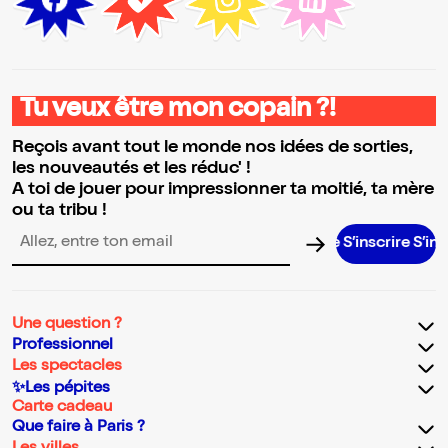
Tu veux être mon copain ?!
Reçois avant tout le monde nos idées de sorties,
les nouveautés et les réduc' !
A toi de jouer pour impressionner ta moitié, ta mère
ou ta tribu !
S’inscrire S’inscrire 
Adresse email pour la newsletter
Une question ?
Professionnel
Les spectacles
✨Les pépites
Carte cadeau
Que faire à Paris ?