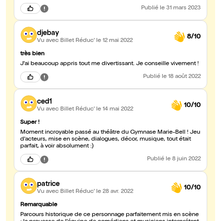
Publié
le 31 mars 2023
djebay
8/10
Vu avec Billet Réduc'
le 12 mai 2022
très bien
J'ai beaucoup appris tout me divertissant. Je conseille vivement !
Publié
le 18 août 2022
ced1
10/10
Vu avec Billet Réduc'
le 14 mai 2022
Super !
Moment incroyable passé au théâtre du Gymnase Marie-Bell ! Jeu
d'acteurs, mise en scène, dialogues, décor, musique, tout était
parfait, à voir absolument :)
Publié
le 8 juin 2022
patrice
10/10
Vu avec Billet Réduc'
le 28 avr. 2022
Remarquable
Parcours historique de ce personnage parfaitement mis en scène