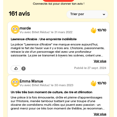
Connecte-toi pour donner ton avis !
161 avis
marde
10/10
Vu avec Billet Réduc'
le 31 mars 2022
Lawrence d'Arabie : Une empreinte indélébile
La pièce "Lawrence d'Arabie" me marque encore aujourd'hui,
malgré le fait de l'avoir vue il y a trois ans. L'histoire, passionnante,
retrace la vie d'un personnage réel avec une profondeur
saisissante. La joie se transmet à travers les scènes, créant une
atmosphère vivante et immersive. À la fin, le public pleure à
Voir plus
l'unisson, avant d'exploser en applaudissements, témoignant de
l'impact émotionnel de la performance. C'est un véritable chef-
Publié
le 27 sept. 2024
d'oeuvre qui reste gravé dans les mémoires !
Emma Manue
10/10
Vu avec Billet Réduc'
le 30 mars 2023
Un très très bon moment de culture, de rire et d’émotion
Une pièce à la fois émouvante, drôle et pleine d'apprentissages
sur l'Histoire, menée tambour battant par une troupe d'une
dizaine de comédiens multi-rôles qui jouent avec passion : un
grand merci pour ce très bon moment de théâtre, je recommande
chaudement ! Mention spéciale a Dahoum et au dromadaire !
Voir plus