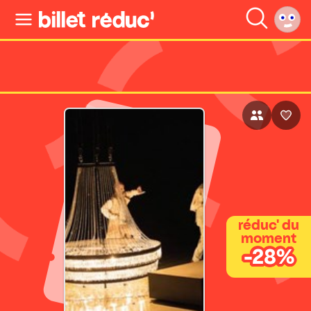
réduc' du
moment
-28%