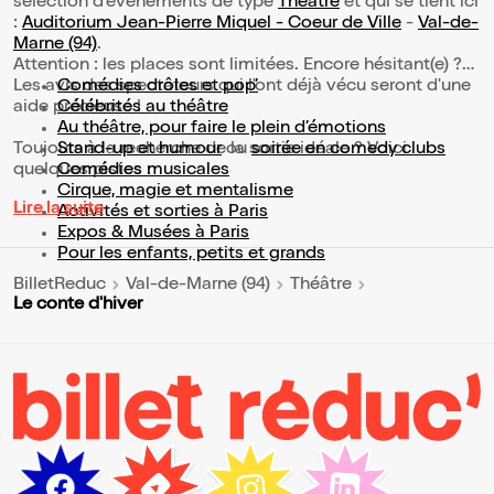
sélection d’événements de type
Théâtre
et qui se tient ici
:
Auditorium Jean-Pierre Miquel - Coeur de Ville
-
Val-de-
Marne (94)
.
Attention : les places sont limitées. Encore hésitant(e) ?
Les avis des spectateurs qui l'ont déjà vécu seront d'une
Comédies drôles et pop’
aide précieuse !
Célébrités au théâtre
Au théâtre, pour faire le plein d’émotions
Toujours à la recherche de la sortie idéale ? Voici
Stand-up et humour
ou
soirée en comedy clubs
quelques pistes :
Comédies musicales
Cirque, magie et mentalisme
Lire la suite
Activités et sorties à Paris
Expos & Musées à Paris
Pour les enfants, petits et grands
BilletReduc
Val-de-Marne (94)
Théâtre
Le conte d'hiver