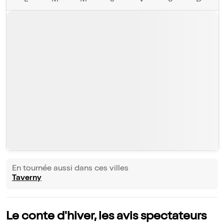
L
M
M
J
V
S
D
En tournée aussi dans ces villes
Taverny
Le conte d'hiver, les avis spectateurs