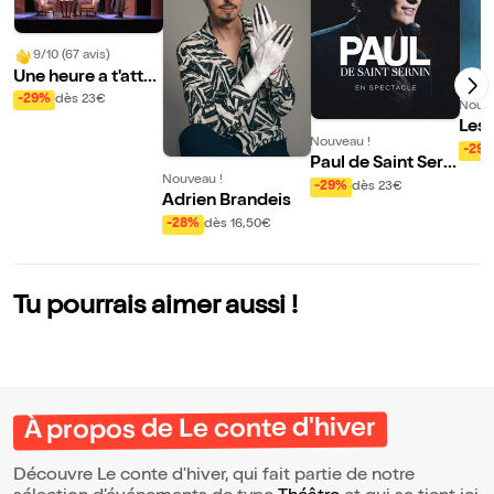
9/10 (67 avis)
Une heure a t'atte
ndre
-29%
dès 23€
Nouve
Les 
Nouveau !
trio
-29
Paul de Saint Serni
Nouveau !
n en spectacle
-29%
dès 23€
Adrien Brandeis
-28%
dès 16,50€
Tu pourrais aimer aussi !
À propos de Le conte d'hiver
Découvre Le conte d'hiver, qui fait partie de notre