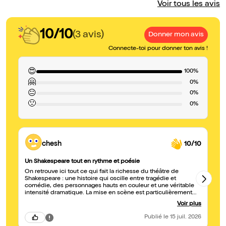
Voir tous les avis
10/10
(3 avis)
Donner mon avis
Connecte-toi pour donner ton avis !
😍
100%
🤗
0%
😐
0%
🙁
0%
chesh
10/10
Un Shakespeare tout en rythme et poésie
Vi
On retrouve ici tout ce qui fait la richesse du théâtre de
Sh
Shakespeare : une histoire qui oscille entre tragédie et
ex
comédie, des personnages hauts en couleur et une véritable
c
intensité dramatique. La mise en scène est particulièrement
réussie. Les décors mobiles transforment l'espace en
Voir plus
permanence et accompagnent avec fluidité les changements
de lieux et d'atmosphère, sans jamais casser le rythme. La
Publié
le 15 juil. 2026
direction d'acteurs est remarquable. Les sept comédiens