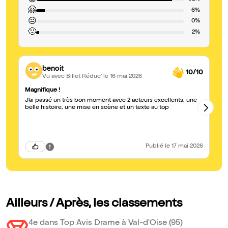
😍
🤗
6%
😐
0%
🙁
2%
benoit
10/10
Vu avec Billet Réduc'
le 16 mai 2026
Magnifique !
dé
J’ai passé un très bon moment avec 2 acteurs excellents, une
Un
belle histoire, une mise en scène et un texte au top
un
th
lé
de
Publié
le 17 mai 2026
Ailleurs / Après, les classements
4e dans Top Avis Drame à Val-d'Oise (95)