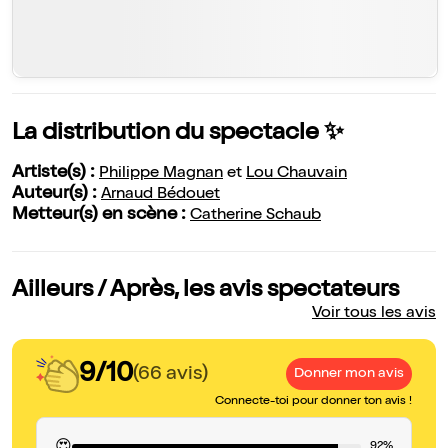
La distribution du spectacle ✨
Artiste(s) :
Philippe Magnan
et
Lou Chauvain
Auteur(s) :
Arnaud Bédouet
Metteur(s) en scène :
Catherine Schaub
Ailleurs / Après, les avis spectateurs
Voir tous les avis
9/10
(66 avis)
Donner mon avis
Connecte-toi pour donner ton avis !
92%