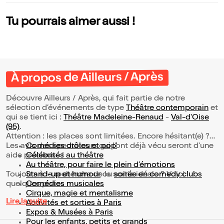
Tu pourrais aimer aussi !
À propos de Ailleurs / Après
Découvre Ailleurs / Après, qui fait partie de notre
sélection d’événements de type
Théâtre contemporain
et
qui se tient ici :
Théâtre Madeleine-Renaud
-
Val-d'Oise
(95)
.
Attention : les places sont limitées. Encore hésitant(e) ?
Les avis des spectateurs qui l'ont déjà vécu seront d'une
Comédies drôles et pop’
aide précieuse !
Célébrités au théâtre
Au théâtre, pour faire le plein d’émotions
Toujours à la recherche de la sortie idéale ? Voici
Stand-up et humour
ou
soirée en comedy clubs
quelques pistes :
Comédies musicales
Cirque, magie et mentalisme
Lire la suite
Activités et sorties à Paris
Expos & Musées à Paris
Pour les enfants, petits et grands