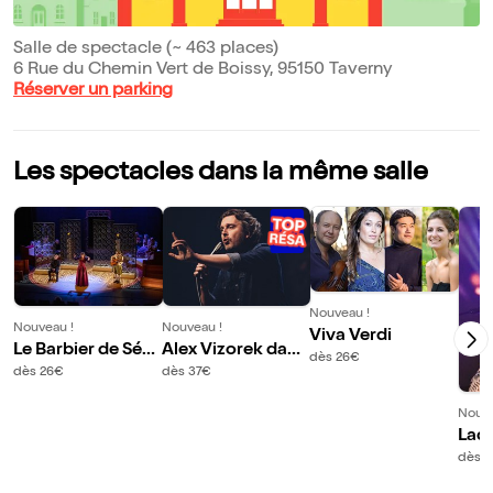
Salle de spectacle (~ 463 places)
6 Rue du Chemin Vert de Boissy, 95150 Taverny
Réserver un parking
Les spectacles dans la même salle
Nouveau !
Nouveau !
Nouveau !
Viva Verdi
Le Barbier de Sévil
Alex Vizorek dans
dès 26€
le
Deux 1/2
dès 26€
dès 37€
Nouve
Lad
ie 
dès 