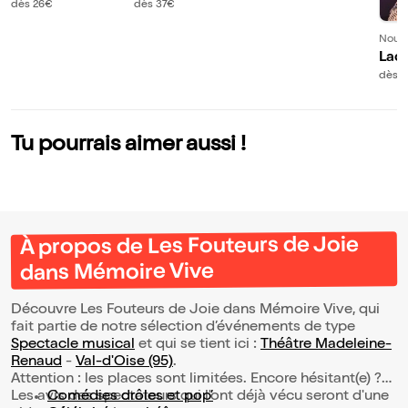
le
Deux 1/2
dès 26€
dès 37€
Nouve
Lad
ie 
dès 
Tu pourrais aimer aussi !
À propos de Les Fouteurs de Joie
dans Mémoire Vive
Découvre Les Fouteurs de Joie dans Mémoire Vive, qui
fait partie de notre sélection d’événements de type
Spectacle musical
et qui se tient ici :
Théâtre Madeleine-
Renaud
-
Val-d'Oise (95)
.
Attention : les places sont limitées. Encore hésitant(e) ?
Les avis des spectateurs qui l'ont déjà vécu seront d'une
Comédies drôles et pop’