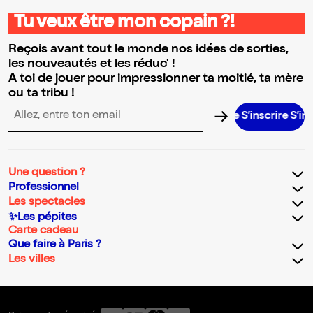
Tu veux être mon copain ?!
Reçois avant tout le monde nos idées de sorties,
les nouveautés et les réduc' !
A toi de jouer pour impressionner ta moitié, ta mère
ou ta tribu !
S’inscrire S’inscrire S
Adresse email pour la newsletter
Une question ?
Professionnel
Les spectacles
✨Les pépites
Carte cadeau
Que faire à Paris ?
Les villes