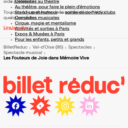
aide précieuse !
Célébrités au théâtre
Au théâtre, pour faire le plein d’émotions
Toujours à la recherche de la sortie idéale ? Voici
Stand-up et humour
ou
soirée en comedy clubs
quelques pistes :
Comédies musicales
Cirque, magie et mentalisme
Lire la suite
Activités et sorties à Paris
Expos & Musées à Paris
Pour les enfants, petits et grands
BilletReduc
Val-d'Oise (95)
Spectacles
Spectacle musical
Les Fouteurs de Joie dans Mémoire Vive