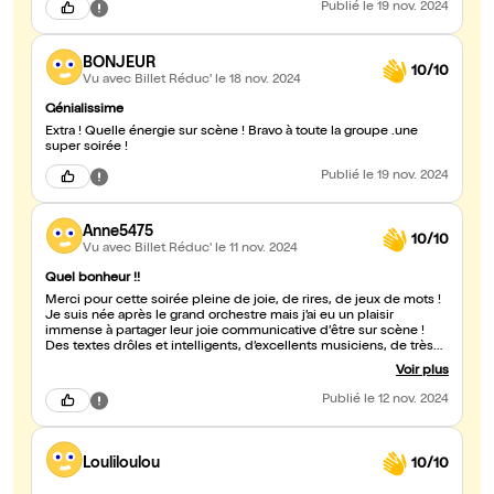
Publié
le 19 nov. 2024
BONJEUR
10/10
Vu avec Billet Réduc'
le 18 nov. 2024
Génialissime
Extra ! Quelle énergie sur scène ! Bravo à toute la groupe .une
super soirée !
Publié
le 19 nov. 2024
Anne5475
10/10
Vu avec Billet Réduc'
le 11 nov. 2024
Quel bonheur !!
Merci pour cette soirée pleine de joie, de rires, de jeux de mots !
Je suis née après le grand orchestre mais j’ai eu un plaisir
immense à partager leur joie communicative d’être sur scène !
Des textes drôles et intelligents, d’excellents musiciens, de très
bons chanteurs et chanteuses et LA Salsa du démon !! Toute mon
Voir plus
enfance ! La salle était joyeuse, l’ambiance était excellente et je
crois que tout le monde était heureux de les retrouver !!
Publié
le 12 nov. 2024
Continuez encore longtemps !!!!
Louliloulou
10/10