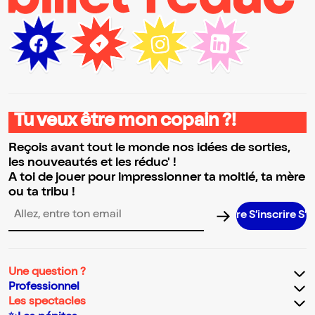
Tu veux être mon copain ?!
Reçois avant tout le monde nos idées de sorties,
les nouveautés et les réduc' !
A toi de jouer pour impressionner ta moitié, ta mère
ou ta tribu !
S’inscrire S’inscr
Adresse email pour la newsletter
Une question ?
Professionnel
Les spectacles