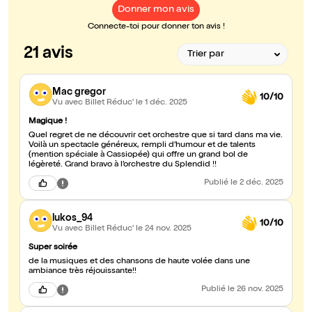
Donner mon avis
Connecte-toi pour donner ton avis !
21 avis
Mac gregor
10/10
Vu avec Billet Réduc'
le 1 déc. 2025
Magique !
Quel regret de ne découvrir cet orchestre que si tard dans ma vie.
Voilà un spectacle généreux, rempli d’humour et de talents
(mention spéciale à Cassiopée) qui offre un grand bol de
légèreté. Grand bravo à l’orchestre du Splendid !!
Publié
le 2 déc. 2025
lukos_94
10/10
Vu avec Billet Réduc'
le 24 nov. 2025
Super soirée
de la musiques et des chansons de haute volée dans une
ambiance très réjouissante!!
Publié
le 26 nov. 2025