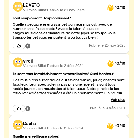
LE VETO
10/10
Vu avec Billet Réduc'
le 24 nov. 2025
Tout simplement Resplendissant !
Quelle spectacle énergissant et bonheur musical, avec de l
humour sans fausse note ! Avec du talent à tous les
étages,musiciens et chanteurs de cette joyeuse troupe vous
transportent et vous emportent là où tout va bien !
Publié
le 25 nov. 2025
virgil
10/10
Vu avec Billet Réduc'
le 2 déc. 2024
Ils sont tous formidablement extraordinaires! Quel bonheur!
Ces musiciens super doués qui savent danser, jouer, chanter sont
fabuleux. Leur spectacle n'a pas pris une ride et ils sont tous
restés jeunes , enthousiastes et talentueux. Notre plaisir de les
retrouver après tant d'années a été un enchantement. On ne leur
souhaite qu'une chose : continuer encore et encore.
Voir plus
Publié
le 3 déc. 2024
Dacha
10/10
Vu avec Billet Réduc'
le 2 déc. 2024
Quelle merveilleuse soirée!