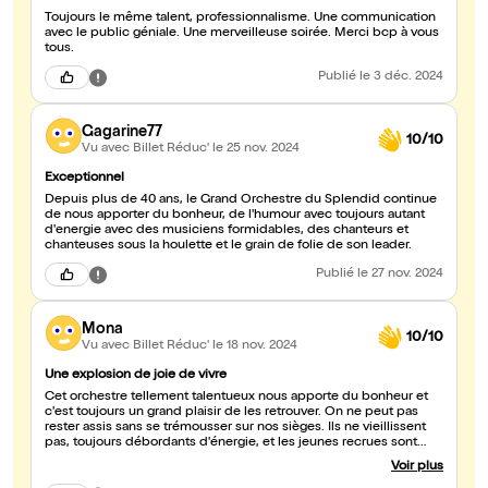
Toujours le même talent, professionnalisme. Une communication
avec le public géniale. Une merveilleuse soirée. Merci bcp à vous
tous.
Publié
le 3 déc. 2024
Gagarine77
10/10
Vu avec Billet Réduc'
le 25 nov. 2024
Exceptionnel
Depuis plus de 40 ans, le Grand Orchestre du Splendid continue
de nous apporter du bonheur, de l'humour avec toujours autant
d'energie avec des musiciens formidables, des chanteurs et
chanteuses sous la houlette et le grain de folie de son leader.
Publié
le 27 nov. 2024
Mona
10/10
Vu avec Billet Réduc'
le 18 nov. 2024
Une explosion de joie de vivre
Cet orchestre tellement talentueux nous apporte du bonheur et
c'est toujours un grand plaisir de les retrouver. On ne peut pas
rester assis sans se trémousser sur nos sièges. Ils ne vieillissent
pas, toujours débordants d'énergie, et les jeunes recrues sont
excellentes. C'est bon pour l'avenir. A ne pas rater.
Voir plus