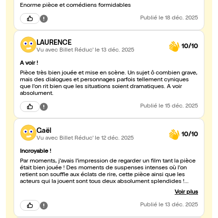
Enorme pièce et comédiens formidables
Publié
le 18 déc. 2025
LAURENCE
10/10
Vu avec Billet Réduc'
le 13 déc. 2025
A voir !
Pièce très bien jouée et mise en scène. Un sujet ô combien grave,
mais des dialogues et personnages parfois tellement cyniques
que l'on rit bien que les situations soient dramatiques. A voir
absolument.
Publié
le 15 déc. 2025
Gaël
10/10
Vu avec Billet Réduc'
le 12 déc. 2025
Incroyable !
Par moments, j'avais l'impression de regarder un film tant la pièce
était bien jouée ! Des moments de suspenses intenses où l'on
retient son souffle aux éclats de rire, cette pièce ainsi que les
acteurs qui la jouent sont tous deux absolument splendides !
Foncez, car elle ne se jouera plus à partir de mi-janvier !
Voir plus
Publié
le 13 déc. 2025