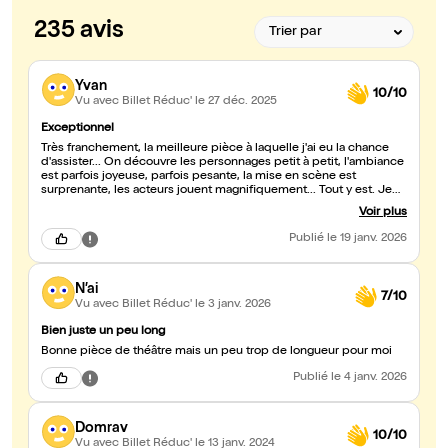
235 avis
Yvan
10/10
Vu avec Billet Réduc'
le 27 déc. 2025
Exceptionnel
Très franchement, la meilleure pièce à laquelle j'ai eu la chance
d'assister... On découvre les personnages petit à petit, l'ambiance
est parfois joyeuse, parfois pesante, la mise en scène est
surprenante, les acteurs jouent magnifiquement... Tout y est. Je
vous invite vraiment à aller voir cette pièce.
Voir plus
Publié
le 19 janv. 2026
N’ai
7/10
Vu avec Billet Réduc'
le 3 janv. 2026
Bien juste un peu long
Bonne pièce de théâtre mais un peu trop de longueur pour moi
Publié
le 4 janv. 2026
Domrav
10/10
Vu avec Billet Réduc'
le 13 janv. 2024