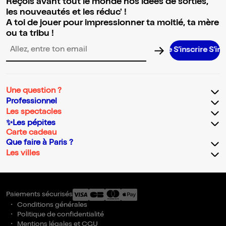
Reçois avant tout le monde nos idées de sorties,
les nouveautés et les réduc' !
A toi de jouer pour impressionner ta moitié, ta mère
ou ta tribu !
S’inscrire S’inscrire
Adresse email pour la newsletter
Une question ?
Professionnel
Les spectacles
✨Les pépites
Carte cadeau
Que faire à Paris ?
Les villes
Paiements sécurisés
Conditions générales
Politique de confidentialité
Mentions légales et CGU