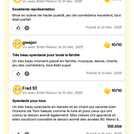
Vu avec Billet Réduc'
le 21 déc. 2025
Excellente représentation
Mise en scène de haute qualité, jeu de comédiens excellent, tout
était parfait
Publié
le 22 déc. 2025
gwejan
10/10
Vu avec Billet Réduc'
le 20 déc. 2025
Très beau spectacle pour toute la famille
Un très beau moment passé en famille, musique, danse, chants,
jeu des comédiens, tout était super
Publié
le 21 déc. 2025
Fred 93
10/10
Vu avec Billet Réduc'
le 14 déc. 2025
Spectacle pour tous
Un très beau spectacle en danses et en chant qui raconte bien
l'histoire de Tom Sawyer comme le livre et pour ceux qui ont
connu le dessin animé également. Mes nièces ont apprécié et
elles voudront connaître le dessin animé des années 80. Merci à
l'équipe et cette salle du 13e Arr.
Voir plus