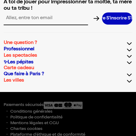
A toi de jouer pour impressionner ta moitié, ta mère
ou ta tribu !
S’inscrire S’inscrir
Adresse email pour la newsletter
Une question ?
Professionnel
Les spectacles
✨Les pépites
Carte cadeau
Que faire à Paris ?
Les villes
Paiements sécurisés
Conditions générales
Politique de confidentialité
Mentions légales et CGU
Chartes cookies
Plateforme d'éthique et de conformité