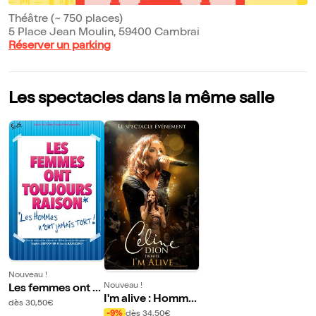
Théâtre (~ 750 places)
5 Place Jean Moulin, 59400 Cambrai
Réserver un parking
Les spectacles dans la même salle
Nouveau !
Nouveau !
Les femmes ont t
I'm alive : Homma
oujours raison...
dès 30,50€
ge à Céline Dion
-9%
dès 34,50€