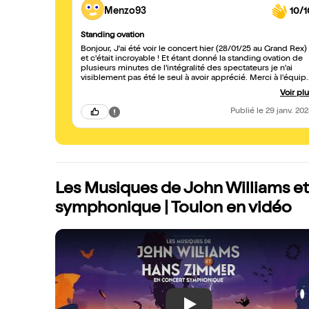
Menzo93
10/1
Standing ovation
Bonjour, J'ai été voir le concert hier (28/01/25 au Grand Rex)
et c'était incroyable ! Et étant donné la standing ovation de
plusieurs minutes de l'intégralité des spectateurs je n'ai
visiblement pas été le seul à avoir apprécié. Merci à l'équip
pour ce moment qui nous a replongé dans les musiques de
Voir pl
films parmi les plus iconiques.
Publié
le 29 janv. 20
Les Musiques de John Williams e
symphonique | Toulon en vidéo