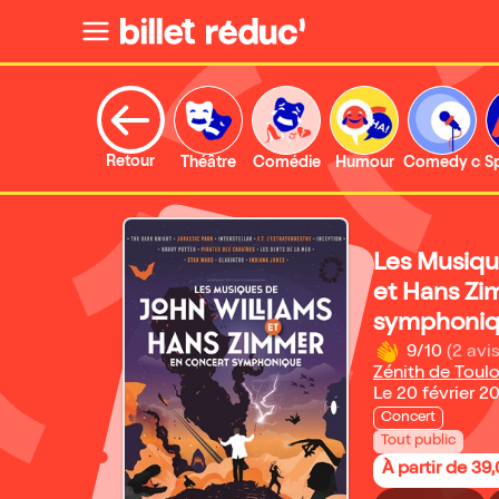
Retour
Théâtre
Comédie
Humour
Comedy clu
S
Les Musiqu
et Hans Zi
symphoniqu
9/10
(2 avis
Zénith de Toul
Le 20 février 2
Concert
Tout public
À partir de 39