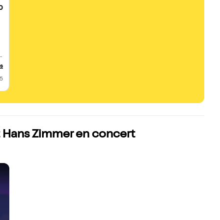
0
e
us
25
t Hans Zimmer en concert