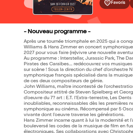
Favoris
- Nouveau programme -
Après une tournée triomphale en 2025 qui a conq
Williams & Hans Zimmer en concert symphonique rev
2027 pour vous faire (re)vivre une nouvelle aventu
Au programme : Interstellar, Jurassic Park, The Dar
Pirates des Caraïbes... redécouvrez vos musiques 
sur scène ! Sous la direction du chef d'orchestre 
symphonique français spécialisé dans la musique d
de ces deux compositeurs de génie.
John Williams, maître incontesté de l'orchestratio
Compositeur attitré de Steven Spielberg et George 
d'oeuvre du 7? art : E.T. l'Extra-terrestre, Les De
inoubliables, reconnaissables dès les premières no
symphonique au cinéma. Récompensé par 5 Oscar
vivante dont l'oeuvre traverse les générations.
Hans Zimmer incarne quant à lui la modernité et l
bouleversé les codes de la musique de film en f
électroniques. Ses collaborations avec Christopher 