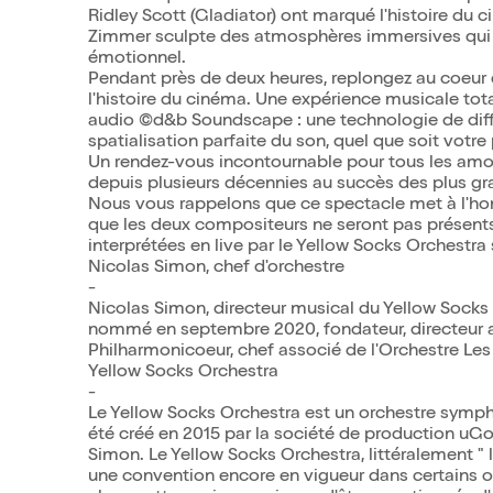
Ridley Scott (Gladiator) ont marqué l'histoire d
Zimmer sculpte des atmosphères immersives qui 
émotionnel.
Pendant près de deux heures, replongez au coeur
l'histoire du cinéma. Une expérience musicale to
audio ©d&b Soundscape : une technologie de diffus
spatialisation parfaite du son, quel que soit votre
Un rendez-vous incontournable pour tous les amo
depuis plusieurs décennies au succès des plus gr
Nous vous rappelons que ce spectacle met à l'ho
que les deux compositeurs ne seront pas présents
interprétées en live par le Yellow Socks Orchestra
Nicolas Simon, chef d'orchestre
-
Nicolas Simon, directeur musical du Yellow Socks 
nommé en septembre 2020, fondateur, directeur a
Philharmonicoeur, chef associé de l'Orchestre Les
Yellow Socks Orchestra
-
Le Yellow Socks Orchestra est un orchestre sympho
été créé en 2015 par la société de production uGo
Simon. Le Yellow Socks Orchestra, littéralement " l
une convention encore en vigueur dans certains or