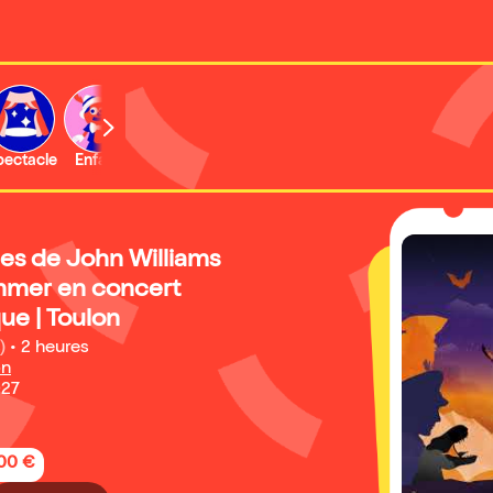
b
pectacle
Enfant
Concert
es de John Williams
mmer en concert
e | Toulon
)
•
2 heures
on
027
,00 €