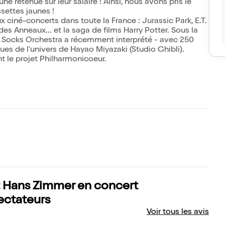
e retenue sur leur salaire ! Ainsi, nous avons pris le
settes jaunes !
ciné-concerts dans toute la France : Jurassic Park, E.T.
 des Anneaux... et la saga de films Harry Potter. Sous la
ow Socks Orchestra a récemment interprété - avec 250
ues de l'univers de Hayao Miyazaki (Studio Ghibli).
t le projet Philharmonicoeur.
t Hans Zimmer en concert
ectateurs
Voir tous les avis