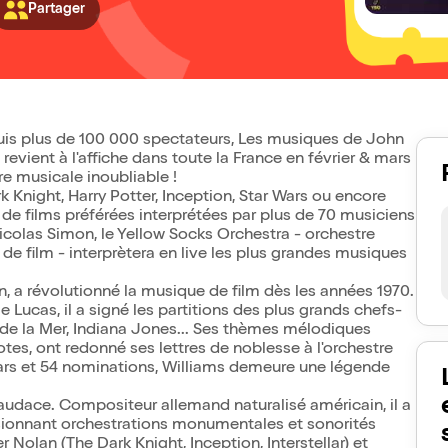
Partager
uis plus de 100 000 spectateurs, Les musiques de John
ient à l'affiche dans toute la France en février & mars
re musicale inoubliable !
k Knight, Harry Potter, Inception, Star Wars ou encore
de films préférées interprétées par plus de 70 musiciens
Nicolas Simon, le Yellow Socks Orchestra - orchestre
e film - interprètera en live les plus grandes musiques
n, a révolutionné la musique de film dès les années 1970.
Lucas, il a signé les partitions des plus grands chefs-
nts de la Mer, Indiana Jones... Ses thèmes mélodiques
tes, ont redonné ses lettres de noblesse à l'orchestre
s et 54 nominations, Williams demeure une légende
'audace. Compositeur allemand naturalisé américain, il a
usionnant orchestrations monumentales et sonorités
Nolan (The Dark Knight, Inception, Interstellar) et