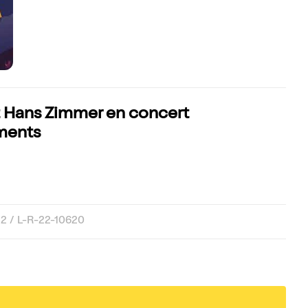
t Hans Zimmer en concert
ements
2 / L-R-22-10620