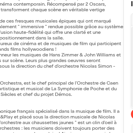
u cinéma contemporain. Récompensé par 2 Oscars,
transforment chaque scène en véritable vertige
 de ces fresques musicales épiques qui ont marqué
talement " immersive " rendue possible grâce au système
ion haute-fidélité qui offre une clarté et une
 positionnement dans la salle.
ureux de cinéma et de musiques de film qui participent
ands films hollywoodiens !
nneur les musiques de Hans Zimmer & John Williams et
 sur scène. Leurs plus grandes oeuvres seront
 sous la direction du chef d'orchestre Nicolas Simon -
Orchestra, est le chef principal de l'Orchestre de Caen
rtistique et musical de La Symphonie de Poche et du
 Siècles et chef du projet Démos.
nique français spécialisé dans la musique de film. Il a
&Play et placé sous la direction musicale de Nicolas
'orchestre aux chaussettes jaunes " est un clin d'oeil à
chestres : les musiciens doivent toujours porter des