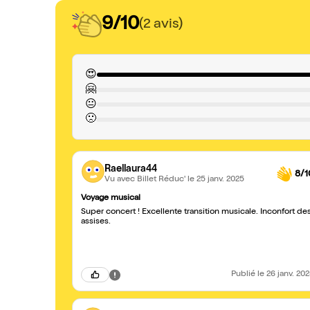
9/10
(2 avis)
😍
🤗
😐
🙁
Raellaura44
8/1
Vu avec Billet Réduc'
le 25 janv. 2025
Voyage musical
Super concert ! Excellente transition musicale. Inconfort de
assises.
Publié
le 26 janv. 20