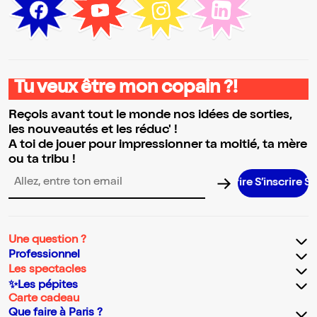
Tu veux être mon copain ?!
Reçois avant tout le monde nos idées de sorties,
les nouveautés et les réduc' !
A toi de jouer pour impressionner ta moitié, ta mère
ou ta tribu !
S’inscrire S’i
Adresse email pour la newsletter
Une question ?
Professionnel
Les spectacles
✨Les pépites
Carte cadeau
Que faire à Paris ?