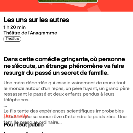
Les uns sur les autres
1 h 20 min
Théâtre de l'Anagramme
Théâtre
Dans cette comédie grinçante, où personne
ne s'écoute, un étrange phénomène va faire
resurgir du passé un secret de famille.
Une mère débordée qui essaie vainement de réunir tout
le monde autour d'un repas, un père fuyant, un grand père
ressassant le passé et deux enfants pendus à leurs
téléphones...
Le fils tente des expériences scientifiques improbables
Lire la suite
pendant que sa soeur rêve d'atteindre le poids zéro. Une
famille presque ordinaire...
Pour tout public