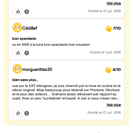
qu'on les aime. A voir absolument.
Voir plus
Publié
le 17 juil. 2016
Cédillef
7/10
bon spectacle
vu en 2015 à la luna bon spectacle bon souvenir
Publié
le 1 juil. 2016
marguerittes30
4/10
bien sans plus...
vue sur le OFF d'Avignon, je suis charmé par la mise en scène et le
décor original. Mias beaucoup plus réservé sur l'histoire, l'écriture
et le jeux des acteurs.... Scénario assez décevant par rapport au
sujet, final un peu "surréaliste" et baclé. A voir si vous n'avez rien
de mieux à faire ...
Voir plus
Publié
le 27 juil. 2016