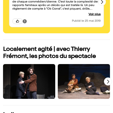
de chaque commédien/dienne. C'est toute la complexité des
pe
rapports familiaux après un décès qui est traitée là. Un peu
ex
règlement de compte à "Ok Corral", c'est piquant, drôle,
so
émouvant, triste et cynique à la fois : LA VRAIE VIE quoi ! Pièce
Voir plus
un peu longue. Pour adultes exclusivement. Merci pour ce
beau moment.
Publié
le 25 mai 2019
Localement agité | avec Thierry
Frémont, les photos du spectacle