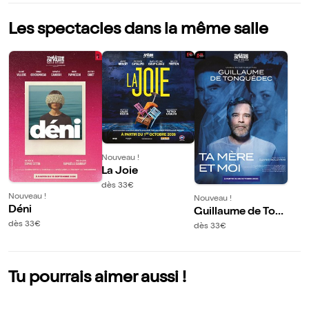
Les spectacles dans la même salle
Nouveau !
La Joie
dès 33€
Nouveau !
Nouveau !
Déni
Guillaume de Ton
quédec dans Ta m
dès 33€
dès 33€
ère et moi
Tu pourrais aimer aussi !