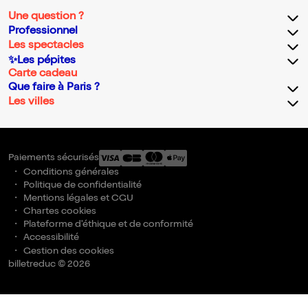
Une question ?
Professionnel
Les spectacles
✨Les pépites
Carte cadeau
Que faire à Paris ?
Les villes
Paiements sécurisés
Conditions générales
Politique de confidentialité
Mentions légales et CGU
Chartes cookies
Plateforme d'éthique et de conformité
Accessibilité
Gestion des cookies
billetreduc © 2026