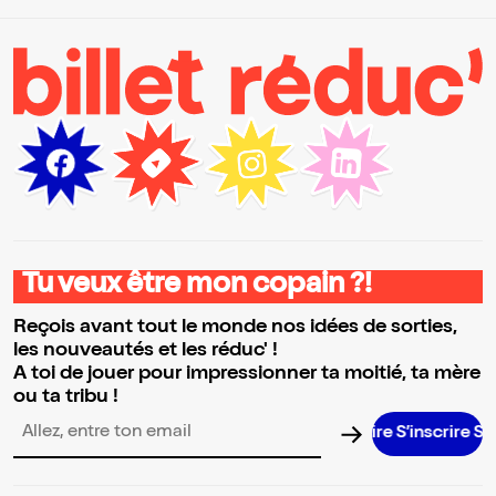
Tu veux être mon copain ?!
Reçois avant tout le monde nos idées de sorties,
les nouveautés et les réduc' !
A toi de jouer pour impressionner ta moitié, ta mère
ou ta tribu !
S’inscrire S’inscrire
Adresse email pour la newsletter