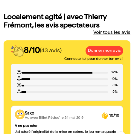
Localement agité | avec Thierry
Frémont, les avis spectateurs
Voir tous les avis
8/10
(43 avis)
Donner mon avis
Connecte-toi pour donner ton avis !
😍
82%
🤗
10%
😐
3%
🙁
5%
Saxo
10/10
Vu avec Billet Réduc'
le 24 mai 2019
A ne pas rater
Un
J'ai adoré l'originalité de la mise en scène, le jeu remarquable
Un