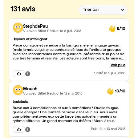
131 avis
StephdePau
8/10
Vu avec Billet Réduc'
le 8 juil. 2018
Joyeux et intelligent
Pièce comique et sérieuse à la fois, qui mêle le langage grivois
(mais jamais vulgaire) au contexte sérieux de l'antiquité grecque
avec ses innombrables conflits guerriers, présentés d'un point de
vue très féminin et réaliste. Les acteurs sont très bons, la mise en
scène énergique et agréable. A voir !
Voir plus
Publié
le 9 juil. 2018
Mouch
10/10
Vu avec Billet Réduc'
le 12 mai 2018
Lysistrata
Bravo aux 3 comédiennes et aux 3 comédiens ! Quelle fougue,
quelle énergie ! Une parfaite osmose dans leur jeu. Vous vivez
complètement avec eux cette farce très actuelle, menée à un
rythme efffreine. Un grand moment de théâtre ! Merci à tous
Publié
le 13 mai 2018