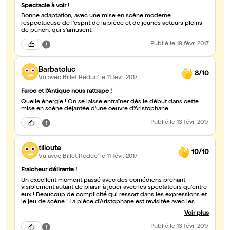
Spectacle à voir !
Bonne adaptation, avec une mise en scène moderne
respectueuse de l'esprit de la pièce et de jeunes acteurs pleins
de punch, qui s'amusent!
Publié
le 19 févr. 2017
Barbatoluc
8/10
Vu avec Billet Réduc'
le 11 févr. 2017
Farce et l'Antique nous rattrape !
Quelle énergie ! On se laisse entraîner dès le début dans cette
mise en scène déjantée d'une oeuvre d'Aristophane.
Publié
le 13 févr. 2017
tilloute
10/10
Vu avec Billet Réduc'
le 11 févr. 2017
Fraicheur délirante !
Un excellent moment passé avec des comédiens prenant
visiblement autant de plaisir à jouer avec les spectateurs qu'entre
eux ! Beaucoup de complicité qui ressort dans les expressions et
le jeu de scène ! La pièce d'Aristophane est revisitée avec les
ingrédients 2017 et on rit beaucoup !Bravo aux jeunes comédiens
Voir plus
tous très talentueux et à la mise en scène qui exploite bien tout
l'espace du théatre. A consommer sans modération !
Publié
le 13 févr. 2017