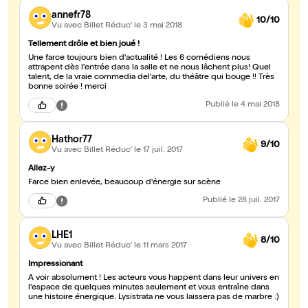
annefr78
10/10
Vu avec Billet Réduc'
le 3 mai 2018
Tellement drôle et bien joué !
Une farce toujours bien d'actualité ! Les 6 comédiens nous
attrapent dès l'entrée dans la salle et ne nous lâchent plus! Quel
talent, de la vraie commedia del'arte, du théâtre qui bouge !! Très
bonne soirée ! merci
Publié
le 4 mai 2018
Hathor77
9/10
Vu avec Billet Réduc'
le 17 juil. 2017
Allez-y
Farce bien enlevée, beaucoup d'énergie sur scène
Publié
le 28 juil. 2017
LHE1
8/10
Vu avec Billet Réduc'
le 11 mars 2017
Impressionant
A voir absolument ! Les acteurs vous happent dans leur univers en
l'espace de quelques minutes seulement et vous entraîne dans
une histoire énergique. Lysistrata ne vous laissera pas de marbre :)