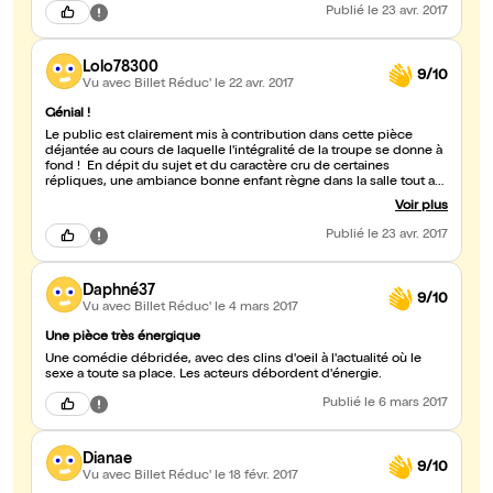
Publié
le 23 avr. 2017
Lolo78300
9/10
Vu avec Billet Réduc'
le 22 avr. 2017
Génial !
Le public est clairement mis à contribution dans cette pièce
déjantée au cours de laquelle l'intégralité de la troupe se donne à
fond ! En dépit du sujet et du caractère cru de certaines
répliques, une ambiance bonne enfant règne dans la salle tout au
long de la représentation. Les acteurs savent en plus adapter leur
Voir plus
jeu à l'actualité du moment. Courrez-y !
Publié
le 23 avr. 2017
Daphné37
9/10
Vu avec Billet Réduc'
le 4 mars 2017
Une pièce très énergique
Une comédie débridée, avec des clins d'oeil à l'actualité où le
sexe a toute sa place. Les acteurs débordent d'énergie.
Publié
le 6 mars 2017
Dianae
9/10
Vu avec Billet Réduc'
le 18 févr. 2017