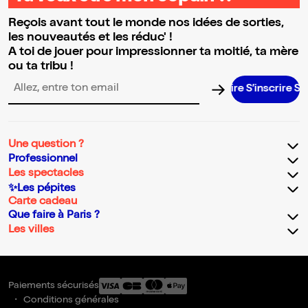
Reçois avant tout le monde nos idées de sorties,
les nouveautés et les réduc' !
A toi de jouer pour impressionner ta moitié, ta mère
ou ta tribu !
S’inscrire S’ins
Adresse email pour la newsletter
Une question ?
Professionnel
Les spectacles
✨Les pépites
Carte cadeau
Que faire à Paris ?
Les villes
Paiements sécurisés
Conditions générales