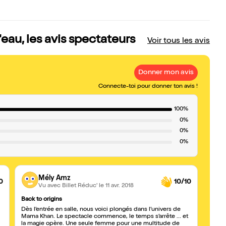
eau, les avis spectateurs
Voir tous les avis
Donner mon avis
Connecte-toi pour donner ton avis !
100%
0%
0%
0%
Mély Amz
0
10/10
Vu avec Billet Réduc'
le 11 avr. 2018
Back to origins
Envoû
Dès l’entrée en salle, nous voici plongés dans l’univers de
Un vo
Mama Khan. Le spectacle commence, le temps s’arrête ... et
spect
la magie opère. Une seule femme pour une multitude de
ressor