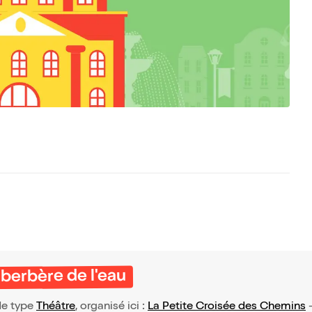
berbère de l'eau
de type
Théâtre
, organisé ici :
La Petite Croisée des Chemins