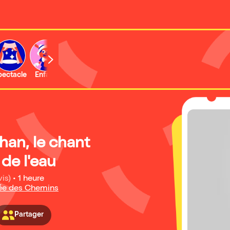
b
pectacle
Enfant
Concert
Activité
Expo et musée
an, le chant
de l'eau
vis)
•
1 heure
sée des Chemins
Partager