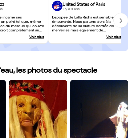
zz
United States of Paris
ns
Il y a 9 ans
 incarne ses
L'épopée de Lalla Richa est sensible et
 un point tel que, même
émouvante. Nous partons alors à la
ence du masque qui couvre
découverte de sa culture bordée de
 croit complètement au
merveilles mais également de
rné. [...] Jamais on n'a
barrières... Tantôt drolatique, tantôt
Voir plus
Voir plus
n masque tant la distance
pesant mais toujours intense.
 par cet objet est ici
'eau, les photos du spectacle