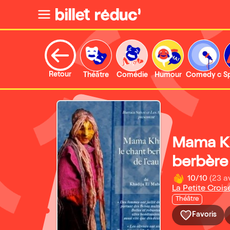
Retour
Théâtre
Comédie
Humour
Comedy clu
S
Mama Kh
berbère 
10/10
(23 a
La Petite Croi
Théâtre
Favoris