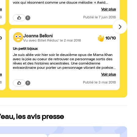
voix qui résonnent comme une douce mélodie: « Awid
au ry
Aman ??» Une artiste envoûtante qui emporte avec elle tout
palpi
us
Voir plus
son auditoire à travers le récit de contes plus émouvants les
somme
uns que les autres... Un très bel hommage au peuple
recom
19
Publié
le 7 juin 2018
berbère, qui nous renvoie à une notion essentielle: nos
du mo
racines. Merci à Khadija pour ce moment vivant partagé avec
repré
le public en toute intimité! « Hiiihaaaaaa »!
Joanna Belloni
0
10/10
Vu avec Billet Réduc'
le 2 mai 2018
Un petit bijoux
Une s
Je suis allée voir hier soir le deuxième opus de Mama Khan
Quel 
avec la joie au coeur de retrouver ce personnage sortis des
volet.
rêves et des histoires ancestrales. Une comédienne
du sa
extraordinaire pour porter un personnage vibrant de poésie,
momen
drôle de vérité simple. C'est un moment fort que nous offre
Merci
us
Voir plus
Khadija El Mahdi de tout son coeur et de tout son talent. A ne
vraiment pas manquer.
18
Publié
le 3 mai 2018
eau, les avis presse