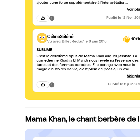
ajoutent une force supplémentaire à l'interprétation
exceptionnelle de Khadija .On a vraiment hâte de découvrir
Voir pl
les autres opus .
Publié
le 12 févr. 20
CélineSéléné
10/1
Vu avec Billet Réduc'
le 6 juin 2018
SUBLIME
C'est le deuxième opus de Mama Khan auquel j'assiste. La
comédienne Khadija El Mahdi nous révèle ici l'essence des
terres et des femmes berbères. Elle partage avec nous la
magie d'histoires de vie, c'est plein de poésie, un vrai
moment.
Voir pl
Publié
le 8 juin 20
Mama Khan, le chant berbère de l'