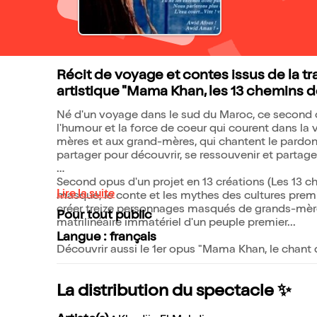
Récit de voyage et contes issus de la t
artistique "Mama Khan, les 13 chemins d
Né d'un voyage dans le sud du Maroc, ce second o
l'humour et la force de coeur qui courent dans l
mères et aux grand-mères, qui chantent le pardon e
partager pour découvrir, se ressouvenir et partager
Second opus d'un projet en 13 créations (Les 13 ch
Lire la suite
masque, le conte et les mythes des cultures premiè
créer treize personnages masqués de grands-mère
Pour tout public
matrilinéaire immatériel d'un peuple premier...
Langue : français
Découvrir aussi le 1er opus "Mama Khan, le chant 
La distribution du spectacle ✨