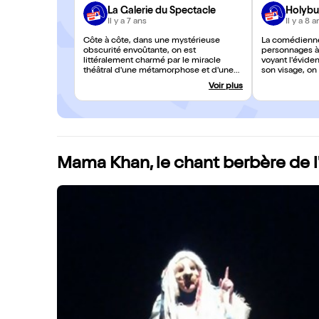
La Galerie du Spectacle
Holybu
Il y a 7 ans
Il y a 8 a
Côte à côte, dans une mystérieuse
La comédienne
obscurité envoûtante, on est
personnages à
littéralement charmé par le miracle
voyant l'évid
théâtral d'une métamorphose et d'une
son visage, on
incarnation, (trans)porté par la voix de la
personnage inca
Voir plus
conteuse urbaine
autant cru à u
naturelle créée
supprimée.
Mama Khan, le chant berbère de l