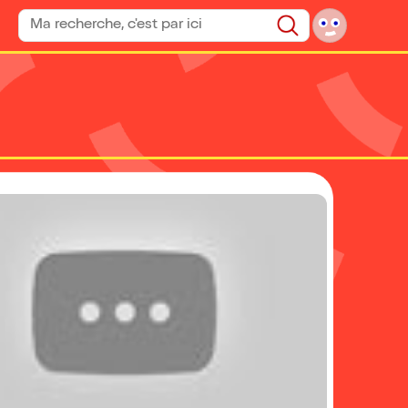
Rechercher un spectacle
Rechercher