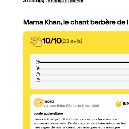
Artiste(s) :
Khadija El Mahdi
Mama Khan, le chant berbère de l'
10/10
(23 avis)
😍
🤗
😐
🙁
moira
9/1
Vu avec Billet Réduc'
le 8 févr. 2019
conte authentique
merci à Khadija El Mahdi de nous emporter dans nos
souvenirs universels d'enfance ,de nous faire retrouver les
messages de nos anciens,.Les masques et la musique