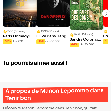
9/10 (36 avis)
10/10 (13 avis)
10
9/10 (252 avis)
Paris Comedy Clu
Olive dans Dange
Fran
Sandra Colombo
b
reux, mais serein...
aux 
-18%
dès 22€
-15%
dès 16,50€
-15%
dans Que faire de
-14%
dès 20,50€
ra
s cons ?
Tu pourrais aimer aussi !
À propos de Manon Lepomme dans
Tenir bon
Découvre Manon Lepomme dans Tenir bon, qui fait