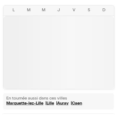
L
M
M
J
V
S
D
En tournée aussi dans ces villes
Marquette-lez-Lille
Lille
Auray
Caen