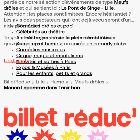
partie de notre sélection d’événements de type
Meufs
drôles
et qui se tient ici :
Le Pont de Singe
-
Lille
.
Attention : les places sont limitées. Encore hésitant(e) ?
Les avis des spectateurs qui l'ont déjà vécu seront d'une
aide précieuse !
Comédies drôles et pop’
Célébrités au théâtre
Toujours à la recherche de la sortie idéale ? Voici
Au théâtre, pour faire le plein d’émotions
quelques pistes :
Stand-up et humour
ou
soirée en comedy clubs
Comédies musicales
Cirque, magie et mentalisme
Lire la suite
Activités et sorties à Paris
Expos & Musées à Paris
Pour les enfants, petits et grands
BilletReduc
Lille
Humour
Meufs drôles
Manon Lepomme dans Tenir bon