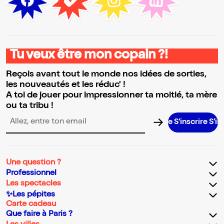
Tu veux être mon copain ?!
Reçois avant tout le monde nos idées de sorties,
les nouveautés et les réduc' !
A toi de jouer pour impressionner ta moitié, ta mère
ou ta tribu !
S’inscrire S’inscrire
Adresse email pour la newsletter
Une question ?
Professionnel
Les spectacles
✨Les pépites
Carte cadeau
Que faire à Paris ?