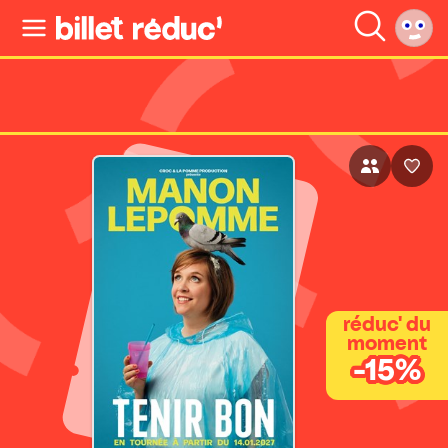
réduc' du
moment
-15%