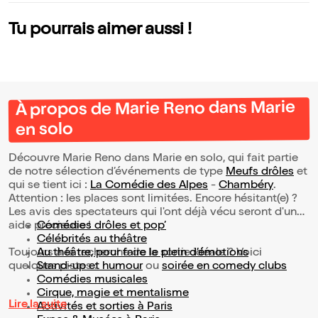
Tu pourrais aimer aussi !
À propos de Marie Reno dans Marie
en solo
Découvre Marie Reno dans Marie en solo, qui fait partie
de notre sélection d’événements de type
Meufs drôles
et
qui se tient ici :
La Comédie des Alpes
-
Chambéry
.
Attention : les places sont limitées. Encore hésitant(e) ?
Les avis des spectateurs qui l'ont déjà vécu seront d'une
aide précieuse !
Comédies drôles et pop’
Célébrités au théâtre
Toujours à la recherche de la sortie idéale ? Voici
Au théâtre, pour faire le plein d’émotions
quelques pistes :
Stand-up et humour
ou
soirée en comedy clubs
Comédies musicales
Cirque, magie et mentalisme
Lire la suite
Activités et sorties à Paris