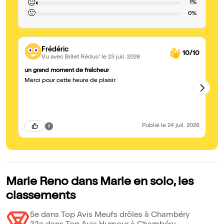
😐
1%
🙁
0%
Frédéric
10/10
Vu avec Billet Réduc'
le 23 juil. 2026
un grand moment de fraîcheur
Un
Merci pour cette heure de plaisir.
Un
fe
Publié
le 24 juil. 2026
Marie Reno dans Marie en solo, les
classements
5e dans Top Avis Meufs drôles à Chambéry