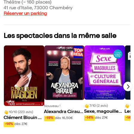
Théâtre (~ 160 places)
41 rue d'Italie, 73000 Chambéry
Réserver un parking
Les spectacles dans la même salle
7/10 (2 avis)
10
Nouveau !
Sexe, magouilles
Les
Alexandra Girault
10/10 (223 avis)
et culture général
u m
dans Alex en Scèn
Clément Blouin da
-14%
dès 27€
-14%
-19%
dès 16,50€
e
e
ns Magicien
-14%
dès 27€