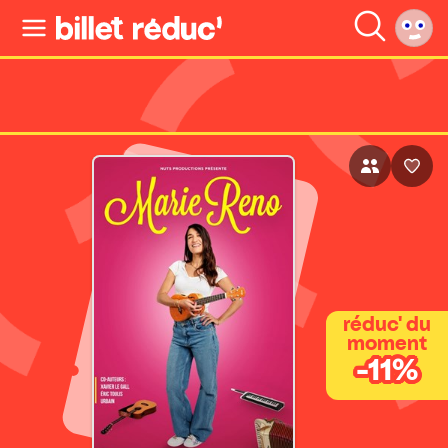
réduc' du
moment
-11%