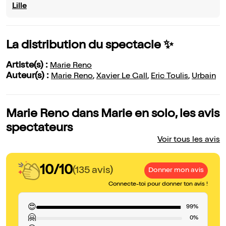
Lille
La distribution du spectacle ✨
Artiste(s) :
Marie Reno
Auteur(s) :
Marie Reno
,
Xavier Le Gall
,
Eric Toulis
,
Urbain
Marie Reno dans Marie en solo, les avis
spectateurs
Voir tous les avis
10/10
(135 avis)
Donner mon avis
Connecte-toi pour donner ton avis !
😍
99%
🤗
0%