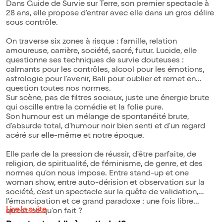
Dans Guide de Survie sur Terre, son premier spectacle à
28 ans, elle propose d'entrer avec elle dans un gros délire
sous contrôle.
On traverse six zones à risque : famille, relation
amoureuse, carrière, société, sacré, futur. Lucide, elle
questionne ses techniques de survie douteuses :
calmants pour les contrôles, alcool pour les émotions,
astrologie pour l'avenir, Bali pour oublier et remet en
question toutes nos normes.
Sur scène, pas de filtres sociaux, juste une énergie brute
qui oscille entre la comédie et la folie pure.
Son humour est un mélange de spontanéité brute,
d'absurde total, d'humour noir bien senti et d'un regard
acéré sur elle-même et notre époque.
Elle parle de la pression de réussir, d'être parfaite, de
religion, de spiritualité, de féminisme, de genre, et des
normes qu'on nous impose. Entre stand-up et one
woman show, entre auto-dérision et observation sur la
société, c'est un spectacle sur la quête de validation,
l'émancipation et ce grand paradoxe : une fois libre...
Lire la suite
qu'est-ce qu'on fait ?