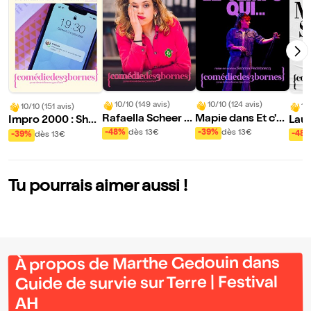
10/10 (149 avis)
10/10 (124 avis)
10
10/10 (151 avis)
Rafaella Scheer d
Mapie dans Et c'es
Lau
Impro 2000 : Shut
ans Dissonante
t le temps qui...
up Mom !
-48%
dès 13€
-39%
dès 13€
-48
-39%
dès 13€
Tu pourrais aimer aussi !
À propos de Marthe Gedouin dans
Guide de survie sur Terre | Festival
AH