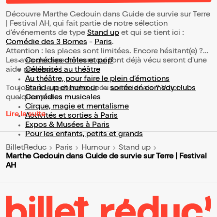
Découvre Marthe Gedouin dans Guide de survie sur Terre
| Festival AH, qui fait partie de notre sélection
d’événements de type
Stand up
et qui se tient ici :
Comédie des 3 Bornes
-
Paris
.
Attention : les places sont limitées. Encore hésitant(e) ?
Les avis des spectateurs qui l'ont déjà vécu seront d'une
Comédies drôles et pop’
aide précieuse !
Célébrités au théâtre
Au théâtre, pour faire le plein d’émotions
Toujours à la recherche de la sortie idéale ? Voici
Stand-up et humour
ou
soirée en comedy clubs
quelques pistes :
Comédies musicales
Cirque, magie et mentalisme
Lire la suite
Activités et sorties à Paris
Expos & Musées à Paris
Pour les enfants, petits et grands
BilletReduc
Paris
Humour
Stand up
Marthe Gedouin dans Guide de survie sur Terre | Festival
AH