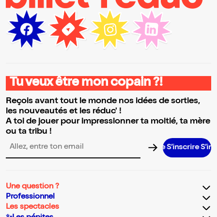
Tu veux être mon copain ?!
Reçois avant tout le monde nos idées de sorties,
les nouveautés et les réduc' !
A toi de jouer pour impressionner ta moitié, ta mère
ou ta tribu !
S’inscrire S’inscrire S’
Adresse email pour la newsletter
Une question ?
Professionnel
Les spectacles