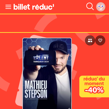
réduc' du
moment
-40%