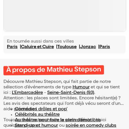
En tournée aussi dans ces villes
Paris
Caluire et Cuire
Toulouse
Jonzac
Paris
À propos de Mathieu Stepson
Découvre Mathieu Stepson, qui fait partie de notre
sélection d’événements de type
Humour
et qui se tient
ici :
L'Embarcadère
-
Seine-Saint-Denis (93)
.
Attention : les places sont limitées. Encore hésitant(e) ?
Les avis des spectateurs qui l'ont déjà vécu seront d'une
aide précieuse !
Comédies drôles et pop’
Célébrités au théâtre
Toujours à la recherche de la sortie idéale ? Voici
Au théâtre, pour faire le plein d’émotions
quelques pistes :
Stand-up et humour
ou
soirée en comedy clubs