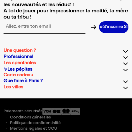
les nouveautés et les réduc' !
A toi de jouer pour impressionner ta moitié, ta mère
ou ta tribu !
S’inscrire S’inscrir
Adresse email pour la newsletter
Une question ?
Professionnel
Les spectacles
✨Les pépites
Carte cadeau
Que faire à Paris ?
Les villes
Paiements sécurisés
Conditions générales
Politique de confidentialité
Mentions légales et CGU