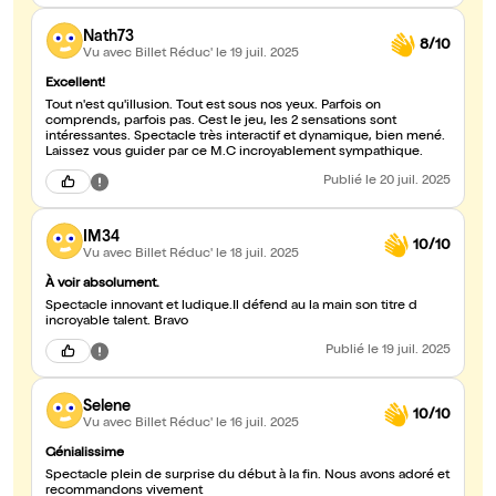
Nath73
8/10
Vu avec Billet Réduc'
le 19 juil. 2025
Excellent!
Tout n'est qu'illusion. Tout est sous nos yeux. Parfois on
comprends, parfois pas. Cest le jeu, les 2 sensations sont
intéressantes. Spectacle très interactif et dynamique, bien mené.
Laissez vous guider par ce M.C incroyablement sympathique.
Publié
le 20 juil. 2025
IM34
10/10
Vu avec Billet Réduc'
le 18 juil. 2025
À voir absolument.
Spectacle innovant et ludique.Il défend au la main son titre d
incroyable talent. Bravo
Publié
le 19 juil. 2025
Selene
10/10
Vu avec Billet Réduc'
le 16 juil. 2025
Génialissime
Spectacle plein de surprise du début à la fin. Nous avons adoré et
recommandons vivement