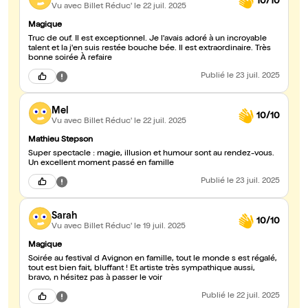
10/10
Vu avec Billet Réduc'
le 22 juil. 2025
Magique
Truc de ouf. Il est exceptionnel. Je l'avais adoré à un incroyable
talent et la j'en suis restée bouche bée. Il est extraordinaire. Très
bonne soirée À refaire
Publié
le 23 juil. 2025
Mel
10/10
Vu avec Billet Réduc'
le 22 juil. 2025
Mathieu Stepson
Super spectacle : magie, illusion et humour sont au rendez-vous.
Un excellent moment passé en famille
Publié
le 23 juil. 2025
Sarah
10/10
Vu avec Billet Réduc'
le 19 juil. 2025
Magique
Soirée au festival d Avignon en famille, tout le monde s est régalé,
tout est bien fait, bluffant ! Et artiste très sympathique aussi,
bravo, n hésitez pas à passer le voir
Publié
le 22 juil. 2025