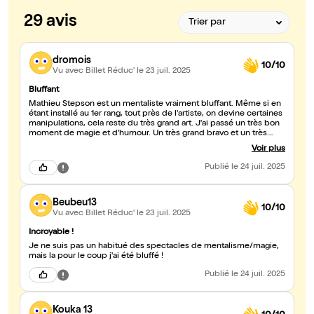
29 avis
dromois
10/10
Vu avec Billet Réduc'
le 23 juil. 2025
Bluffant
Mathieu Stepson est un mentaliste vraiment bluffant. Même si en
étant installé au 1er rang, tout près de l'artiste, on devine certaines
manipulations, cela reste du très grand art. J'ai passé un très bon
moment de magie et d'humour. Un très grand bravo et un très
grand merci à vous, Mathieu.
Voir plus
Publié
le 24 juil. 2025
Beubeu13
10/10
Vu avec Billet Réduc'
le 23 juil. 2025
Incroyable !
Je ne suis pas un habitué des spectacles de mentalisme/magie,
mais la pour le coup j'ai été bluffé !
Publié
le 24 juil. 2025
Kouka 13