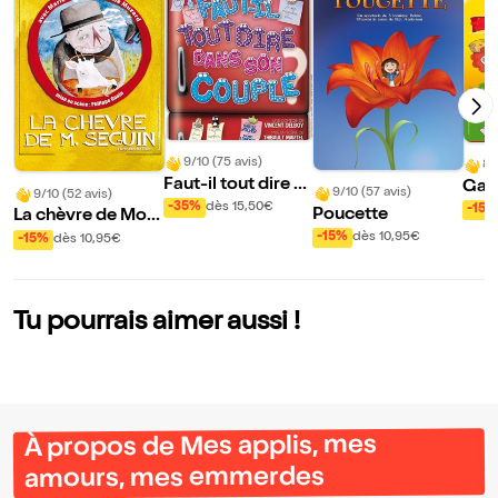
9/10 (75 avis)
8/
Faut-il tout dire d
Gabi
9/10 (57 avis)
9/10 (52 avis)
ans son couple ?
e
-35%
dès 15,50€
-15%
Poucette
La chèvre de Mon
sieur Seguin
-15%
dès 10,95€
-15%
dès 10,95€
Tu pourrais aimer aussi !
À propos de Mes applis, mes
amours, mes emmerdes