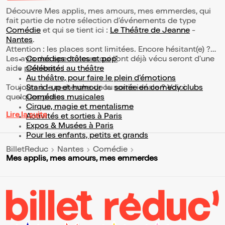
Découvre Mes applis, mes amours, mes emmerdes, qui
fait partie de notre sélection d’événements de type
Comédie
et qui se tient ici :
Le Théâtre de Jeanne
-
Nantes
.
Attention : les places sont limitées. Encore hésitant(e) ?
Les avis des spectateurs qui l'ont déjà vécu seront d'une
Comédies drôles et pop’
aide précieuse !
Célébrités au théâtre
Au théâtre, pour faire le plein d’émotions
Toujours à la recherche de la sortie idéale ? Voici
Stand-up et humour
ou
soirée en comedy clubs
quelques pistes :
Comédies musicales
Cirque, magie et mentalisme
Lire la suite
Activités et sorties à Paris
Expos & Musées à Paris
Pour les enfants, petits et grands
BilletReduc
Nantes
Comédie
Mes applis, mes amours, mes emmerdes