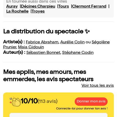
En tournée aussi dans ces villes
Auray
Décines Charpieu
Tours
Clermont Ferrand
La Rochelle
Troyes
La distribution du spectacle ✨
Artiste(s) :
Fabrice Abraham
,
Aurélie Colin
ou
Ségolène
Prunier
,
Maia Gidouin
Auteur(s) :
Sébastien Bonnet
,
Stéphane Godin
Mes applis, mes amours, mes
emmerdes, les avis spectateurs
Voir tous les avis
10/10
(113 avis)
Donner mon avis
Connecte-toi pour donner ton avis !