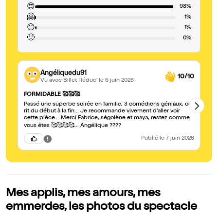
😍
98%
🤗
1%
😐
1%
🙁
0%
Angéliquedu91
10/10
Vu avec Billet Réduc'
le 6 juin 2026
T
FORMIDABLE 🥰🥰🥰
Tr
Passé une superbe soirée en famille, 3 comédiens géniaux, on
Jé
rit du début à la fin... Je recommande vivement d'aller voir
fo
cette pièce... Merci Fabrice, ségolène et maya, restez comme
et
vous êtes 🥰🥰🥰🥰... Angélique ????
Publié
le 7 juin 2026
Mes applis, mes amours, mes
emmerdes, les photos du spectacle