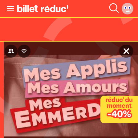
réduc' du
moment
-40%