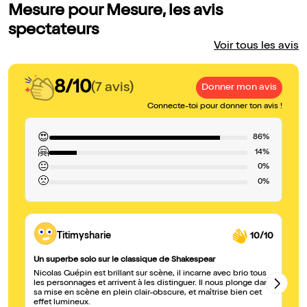
Mesure pour Mesure, les avis
spectateurs
Voir tous les avis
8/10
(7 avis)
Donner mon avis
Connecte-toi pour donner ton avis !
😍
86%
🤗
14%
😐
0%
🙁
0%
Titimysharie
10/10
Un superbe solo sur le classique de Shakespear
Ex
Nicolas Guépin est brillant sur scène, il incarne avec brio tous
Ex
les personnages et arrivent à les distinguer. Il nous plonge dans
be
sa mise en scène en plein clair-obscure, et maîtrise bien cet
in
effet lumineux.
ra