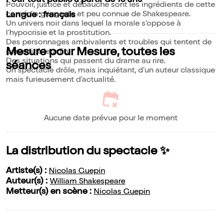
Pour tout public à partir de 13 ans
Pouvoir, justice et débauche sont les ingrédients de cette
comédie grinçante et peu connue de Shakespeare.
Langue : français
Un univers noir dans lequel la morale s'oppose à
l'hypocrisie et la prostitution.
Des personnages ambivalents et troubles qui tentent de
Mesure pour Mesure, toutes les
parvenir à leur fin.
Des situations qui passent du drame au rire.
séances
Un spectacle drôle, mais inquiétant, d'un auteur classique
mais furieusement d'actualité.
Aucune date prévue pour le moment
La distribution du spectacle ✨
Artiste(s) :
Nicolas Guepin
Auteur(s) :
William Shakespeare
Metteur(s) en scène :
Nicolas Guepin