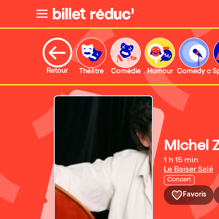
Retour
Théâtre
Comédie
Humour
Comedy clu
S
Michel 
1 h 15 min
Le Baiser Salé
Concert
Favoris