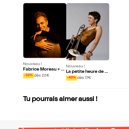
Nouveau !
Nouveau !
Fabrice Moreau + N
La petite heure de G
elson Veras + Jozef
dès 22€
-33%
abrielle Rachel et J
dès 17€
-40%
Dumoulin + Ricardo
ulesH
Izquierdo
Tu pourrais aimer aussi !