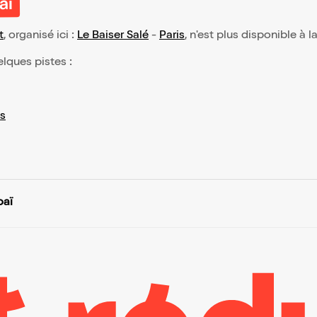
aï
t
, organisé ici :
Le Baiser Salé
-
Paris
, n'est plus disponible à l
elques pistes :
s
oaï