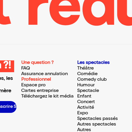
Une question ?
Les spectacles
 ?!
FAQ
Théâtre
Assurance annulation
Comédie
s, les
Professionnel
Comedy club
Espace pro
Humour
 mère
Cartes entreprise
Spectacle
Téléchargez le kit média
Enfant
Concert
’inscrire S’inscrire S’inscrire S’inscrire S’inscrire S’inscrire S’inscrire S’inscrire S’inscrire S’inscrire S’inscrire S’inscrire
Activité
Expo
Spectacles passés
Autres spectacles
Autres