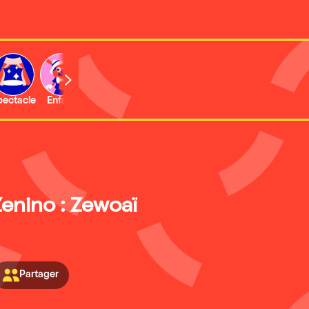
b
pectacle
Enfant
Concert
Activité
Expo et musée
Zenino : Zewoaï
Partager