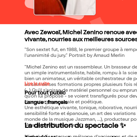
Avec Zewoaï, Michel Zenino renoue avec
vivante, nourries aux meilleures sources 
"Son sextet fut, en 1988, le premier groupe à remp
l'unanimité du jury." Portrait by Arnaud Merlin
"Michel Zenino est un rassembleur. Un brasseur d
un simple instrumentaliste, habile, rompu à la sc
bien un animateur, un véritable orchestrateur de pe
Lire la suite
au sein de ses formations propres plusieurs fois
(...) Qu'il s'agisse de matériel personnel ou emprun
Pour tout public
qu'on lui propose - se voient transfigurés pour dev
dramaturgie musicale et poétique.
Langue : français
Une esthétique vivante, tonique, roborative, nourri
sensibilité forte et épanouie, un art des variations 
monde de la musique Jazzman, ...), producteur p
La distribution du spectacle ✨
"Académie Charles-Cros"