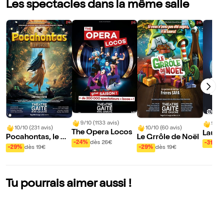
Les spectacles dans la même salle
9/10 (1133 avis)
9/
10/10 (231 avis)
10/10 (60 avis)
The Opera Locos
Laur
Pocahontas, le m
Le Grrôle de Noël
s Oh
-24%
dès 26€
-31%
usical
-29%
dès 19€
-29%
dès 19€
nt !
Tu pourrais aimer aussi !