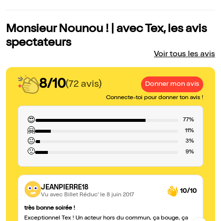
Monsieur Nounou ! | avec Tex, les avis
spectateurs
Voir tous les avis
8/10
(72 avis)
Donner mon avis
Connecte-toi pour donner ton avis !
😍
77%
🤗
11%
😐
3%
🙁
9%
JEANPIERRE18
10/10
Vu avec Billet Réduc'
le 8 juin 2017
très bonne soirée !
Te
Exceptionnel Tex ! Un acteur hors du commun, ça bouge, ça
Br