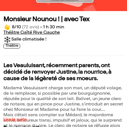
Monsieur Nounou ! | avec Tex
8/10
(72 avis)
•
1 h 30 min
Théâtre Gaîté Rive Gauche
Salle climatisée !
Théâtre
Les Veauluisant, récemment parents, ont
décidé de renvoyer Justine, la nourrice, à
cause de la légèreté de ses moeurs.
Madame Veauluisant charge son mari, un député volage,
de la remplacer, si possible par une bourguignonne,
réputée pour la qualité de son lait. Balivet, un jeune clerc
de notaire, qui en pince pour Justine, s'introduit en secret
chez Monsieur et Madame pour lui faire la cour.
Mais c'était sans compter sur Médard, le majordome
Lire la suite
corse, amoureux transi, impulsif et jaloux, qui le surprend
et le menace du pire. Le clerc de notaire se réfugie alors