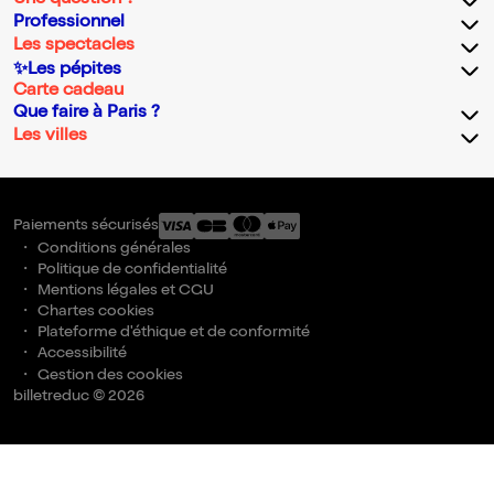
Une question ?
Professionnel
Les spectacles
✨Les pépites
Carte cadeau
Que faire à Paris ?
Les villes
Paiements sécurisés
Conditions générales
Politique de confidentialité
Mentions légales et CGU
Chartes cookies
Plateforme d'éthique et de conformité
Accessibilité
Gestion des cookies
billetreduc © 2026