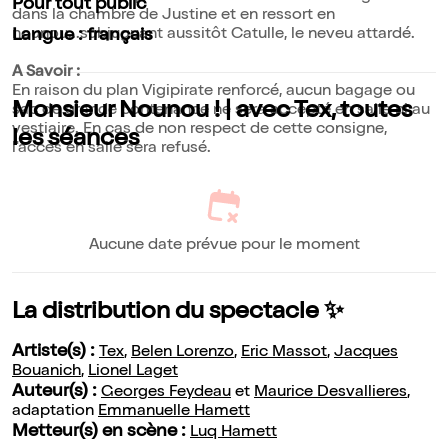
Pour tout public
dans la chambre de Justine et en ressort en
nounou...subjuguant aussitôt Catulle, le neveu attardé.
Langue : français
A Savoir :
En raison du plan Vigipirate renforcé, aucun bagage ou
Monsieur Nounou ! | avec Tex, toutes
sac de grande contenance ne sera accepté en salle ni au
vestiaire. En cas de non respect de cette consigne,
les séances
l'accès en salle sera refusé.
Aucune date prévue pour le moment
La distribution du spectacle ✨
Artiste(s) :
Tex
,
Belen Lorenzo
,
Eric Massot
,
Jacques
Bouanich
,
Lionel Laget
Auteur(s) :
Georges Feydeau
et
Maurice Desvallieres
,
adaptation
Emmanuelle Hamett
Metteur(s) en scène :
Luq Hamett