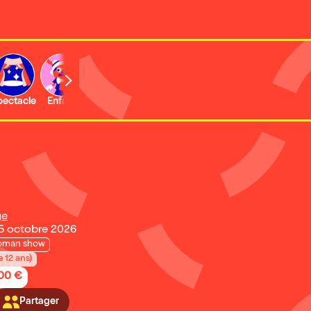
b
pectacle
Enfant
Concert
Activité
ge
15 octobre 2026
oman show
e 12 ans)
,00 €
Partager