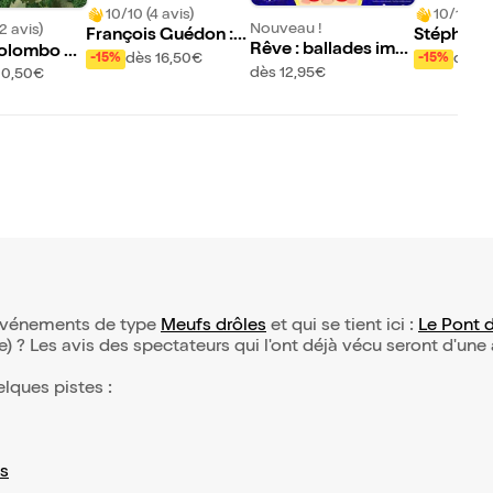
10/10 (4 avis)
10/10 (30
Nouveau !
2 avis)
François Guédon : a
Stéphani
Rêve : ballades ima
olombo da
ux urnes et caetera
dans Entr
dès 16,50€
dès 1
-15%
-15%
ginaires
ire des co
dès 12,95€
20,50€
d’événements de type
Meufs drôles
et qui se tient ici :
Le Pont 
(e) ? Les avis des spectateurs qui l'ont déjà vécu seront d'une
elques pistes :
s