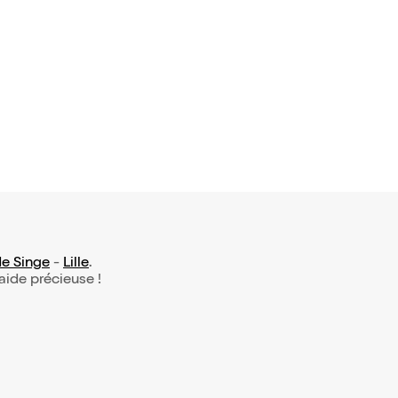
7 avis)
e Machart
e deux
6,50€
de Singe
-
Lille
.
 aide précieuse !