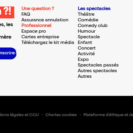
Une question ?
Les spectacles
 ?!
FAQ
Théâtre
Assurance annulation
Comédie
s, les
Professionnel
Comedy club
Espace pro
Humour
 mère
Cartes entreprise
Spectacle
Téléchargez le kit média
Enfant
Concert
inscrire S’inscrire S’inscrire S’inscrire S’inscrire S’inscrire S’inscrire S’inscrire S’inscrire S’inscrire S’inscrire S’inscrire
Activité
Expo
Spectacles passés
Autres spectacles
Autres
ions légales et CGU
Chartes cookies
Plateforme d'éthique et d