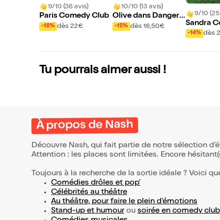
9/10 (36 avis)
10/10 (13 avis)
9/10 (25
Paris Comedy Club
Olive dans Dangere
Sandra C
ux, mais serein...
dès 22€
dès 16,50€
-18%
-15%
ns Que fa
dès 
-14%
ns ?
Tu pourrais aimer aussi !
À propos de Nash
Découvre Nash, qui fait partie de notre sélection 
Attention : les places sont limitées. Encore hésitant
Toujours à la recherche de la sortie idéale ? Voici qu
Comédies drôles et pop’
Célébrités au théâtre
Au théâtre, pour faire le plein d’émotions
Stand-up et humour
ou
soirée en comedy club