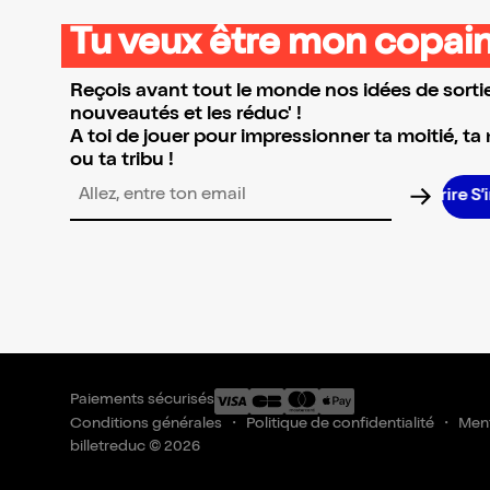
Tu veux être mon copain
Reçois avant tout le monde nos idées de sortie
nouveautés et les réduc' !
A toi de jouer pour impressionner ta moitié, ta
ou ta tribu !
S’
Adresse email pour la newsletter
Paiements sécurisés
Conditions générales
Politique de confidentialité
Ment
billetreduc © 2026