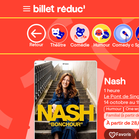
Retour
Théâtre
Comédie
Humour
Comedy clu
S
Nash
1 heure
Le Pont de Sin
14 octobre au 
Humour
One w
Familial (à partir d
À partir de 28
Favoris