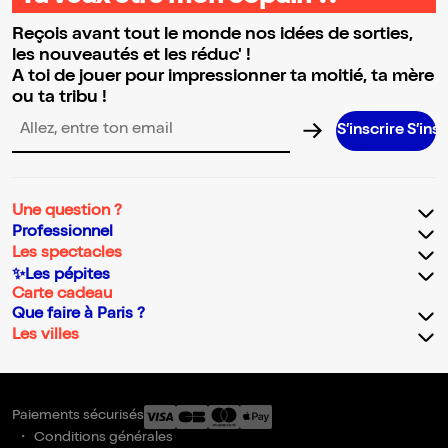
Reçois avant tout le monde nos idées de sorties,
les nouveautés et les réduc' !
A toi de jouer pour impressionner ta moitié, ta mère
ou ta tribu !
S’inscrire S’inscrire S’in
Adresse email pour la newsletter
Une question ?
Professionnel
Les spectacles
✨Les pépites
Carte cadeau
Que faire à Paris ?
Les villes
Paiements sécurisés
Conditions générales