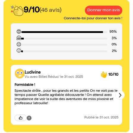
9/10
(46 avis)
Donner mon avis
Connecte-toi pour donner ton avis !
😍
95%
🤗
3%
😐
0%
🙁
2%
Ludivine
10/10
Vu avec Billet Réduc'
le 31 oct. 2025
Formidable !
À 
Spectacle drôle , pour les grands et les petits On ne voit pas le
Sp
temps passer Quelle agréable découverte ! On attend avec
Un
impatience de voir la suite des aventures de miss pivoine et
co
professeur latrouille!
Publié
le 31 oct. 2025