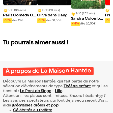
9/10 (36 avis)
10/10 (13 avis)
10
9/10 (252 avis)
Paris Comedy Clu
Olive dans Dange
Fran
Sandra Colombo
b
reux, mais serein...
aux 
-18%
dès 22€
-15%
dès 16,50€
-15%
dans Que faire de
-14%
dès 20,50€
ra
s cons ?
Tu pourrais aimer aussi !
À propos de La Maison Hantée
Découvre La Maison Hantée, qui fait partie de notre
sélection d’événements de type
Théâtre enfant
et qui se
tient ici :
Le Pont de Singe
-
Lille
.
Attention : les places sont limitées. Encore hésitant(e) ?
Les avis des spectateurs qui l'ont déjà vécu seront d'une
aide précieuse !
Comédies drôles et pop’
Célébrités au théâtre