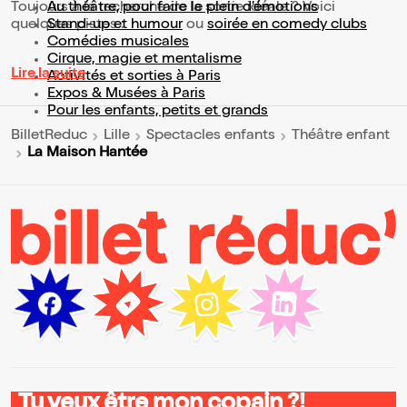
Toujours à la recherche de la sortie idéale ? Voici
Au théâtre, pour faire le plein d’émotions
quelques pistes :
Stand-up et humour
ou
soirée en comedy clubs
Comédies musicales
Cirque, magie et mentalisme
Lire la suite
Activités et sorties à Paris
Expos & Musées à Paris
Pour les enfants, petits et grands
BilletReduc
Lille
Spectacles enfants
Théâtre enfant
La Maison Hantée
Tu veux être mon copain ?!