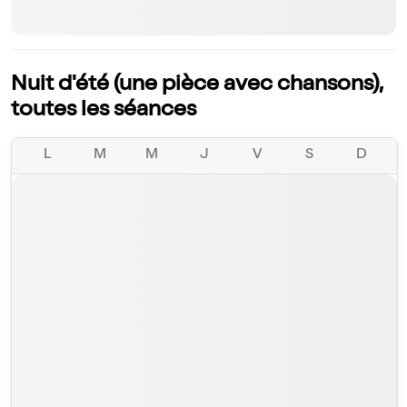
Nuit d'été (une pièce avec chansons),
toutes les séances
L
M
M
J
V
S
D