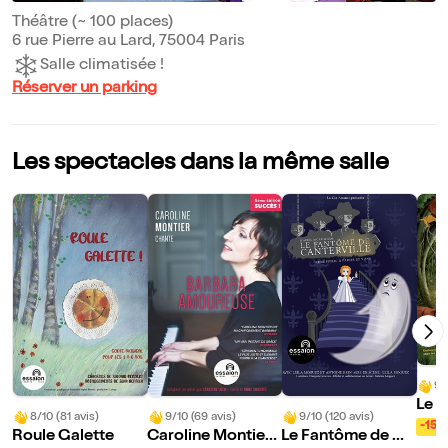
Théâtre (~ 100 places)
6 rue Pierre au Lard, 75004 Paris
Salle climatisée !
Réserver un parking
Les spectacles dans la même salle
9/
Le 
8/10 (81 avis)
9/10 (69 avis)
9/10 (120 avis)
art
-15%
Roule Galette
Caroline Montier
Le Fantôme de Ca