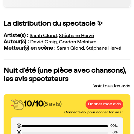
La distribution du spectacle ✨
Artiste(s) :
Sarah Glond
,
Stéphane Hervé
Auteur(s) :
David Greig
,
Gordon McIntyre
Metteur(s) en scène :
Sarah Glond
,
Stéphane Hervé
Nuit d'été (une pièce avec chansons),
les avis spectateurs
Voir tous les avis
10/10
(5 avis)
Donner mon avis
Connecte-toi pour donner ton avis !
😍
100%
🤗
0%