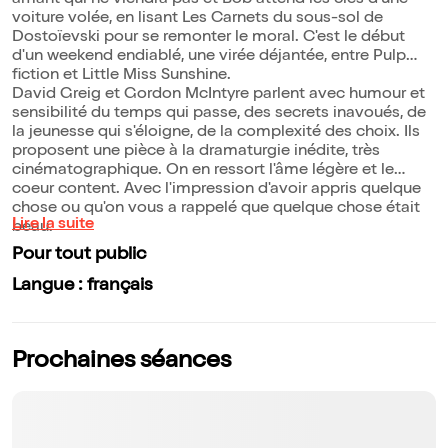
amant qui ne viendra pas et Bob attend les clés d'une
voiture volée, en lisant Les Carnets du sous-sol de
Dostoïevski pour se remonter le moral. C'est le début
d'un weekend endiablé, une virée déjantée, entre Pulp
fiction et Little Miss Sunshine.
David Greig et Gordon McIntyre parlent avec humour et
sensibilité du temps qui passe, des secrets inavoués, de
la jeunesse qui s'éloigne, de la complexité des choix. Ils
proposent une pièce à la dramaturgie inédite, très
cinématographique. On en ressort l'âme légère et le
coeur content. Avec l'impression d'avoir appris quelque
chose ou qu'on vous a rappelé que quelque chose était
Lire la suite
beau.
Pour tout public
Langue : français
Prochaines séances