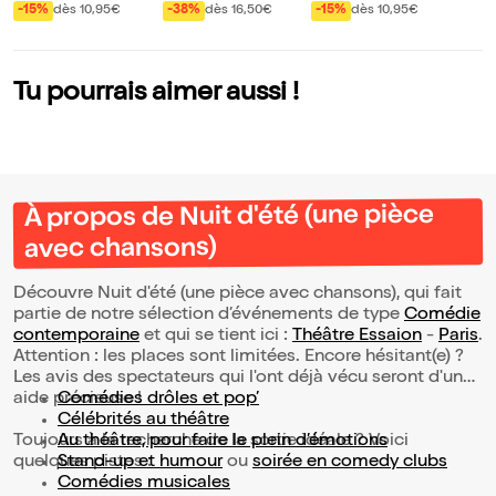
chante Barbara a
nterville
-15%
dès 10,95€
-38%
dès 16,50€
-15%
dès 10,95€
moureuse
Tu pourrais aimer aussi !
À propos de Nuit d'été (une pièce
avec chansons)
Découvre Nuit d'été (une pièce avec chansons), qui fait
partie de notre sélection d’événements de type
Comédie
contemporaine
et qui se tient ici :
Théâtre Essaion
-
Paris
.
Attention : les places sont limitées. Encore hésitant(e) ?
Les avis des spectateurs qui l'ont déjà vécu seront d'une
aide précieuse !
Comédies drôles et pop’
Célébrités au théâtre
Toujours à la recherche de la sortie idéale ? Voici
Au théâtre, pour faire le plein d’émotions
quelques pistes :
Stand-up et humour
ou
soirée en comedy clubs
Comédies musicales