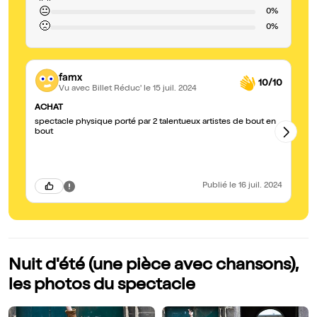
😐
0%
🙁
0%
famx
10/10
Vu avec Billet Réduc'
le 15 juil. 2024
ACHAT
Un
spectacle physique porté par 2 talentueux artistes de bout en
To
bout
Pe
fe
Publié
le 16 juil. 2024
Nuit d'été (une pièce avec chansons),
les photos du spectacle