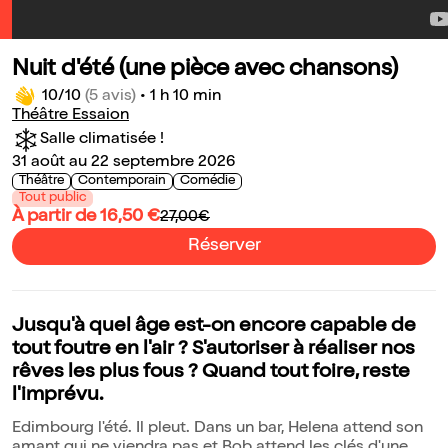
Nuit d'été (une pièce avec chansons)
10/10
(5 avis)
•
1 h 10 min
Théâtre Essaion
Salle climatisée !
31 août au 22 septembre 2026
Théâtre
Contemporain
Comédie
Tout public
À partir de 16,50 €
27,00€
Réserver
Jusqu'à quel âge est-on encore capable de
tout foutre en l'air ? S'autoriser à réaliser nos
rêves les plus fous ? Quand tout foire, reste
l'imprévu.
Edimbourg l'été. Il pleut. Dans un bar, Helena attend son