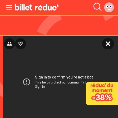
réduc' du
moment
-38%