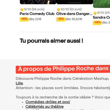
9/10 (36 avis)
10/10 (13 avis)
9/10 (25
Paris Comedy Club
Olive dans Dangere
Sandra C
ux, mais serein...
dès 22€
dès 16,50€
-18%
-15%
ns Que fa
dès 
-14%
ns ?
Tu pourrais aimer aussi !
À propos de Philippe Roche dan
Découvre Philippe Roche dans Génération Mashup, q
Lille
.
Attention : les places sont limitées. Encore hésitant
Toujours à la recherche de la sortie idéale ? Voici qu
Comédies drôles et pop’
Célébrités au théâtre