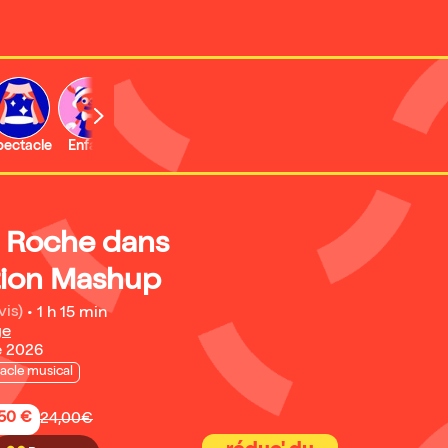
b
pectacle
Enfant
Concert
Activité
e Roche dans
ion Mashup
vis)
•
1 h 15 min
ge
e 2026
acle musical
,50 €
24,00€