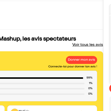
ashup, les avis spectateurs
Voir tous les avis
Donner mon avis
Connecte-toi pour donner ton avis !
99%
1%
0%
0%