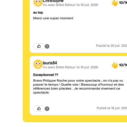
Christophe
10/1
Vu avec Billet Réduc'
le 19 juil. 2026
au top
Merci une super moment
Publié
le 20 juil. 20
lauris84
10/1
Vu avec Billet Réduc'
le 19 juil. 2026
Exceptionnel ??
Bravo Philippe Roche pour votre spectacle , on n'a pas vu
passer le temps ! Quelle voix ! Beaucoup d'humour et des
références bien placées . Je recommande vivement ce
spectacle.
Publié
le 19 juil. 20