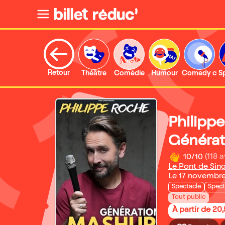
Retour
Théâtre
Comédie
Humour
Comedy clu
S
Philipp
Générat
10/10
(118 a
Le Pont de Sin
Le 17 novembr
Spectacle
Spect
Tout public
À partir de 20