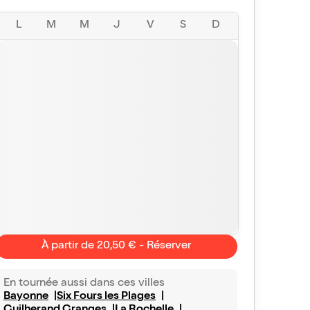
L
M
M
J
V
S
D
À partir de 20,50 € - Réserver
En tournée aussi dans ces villes
Bayonne
Six Fours les Plages