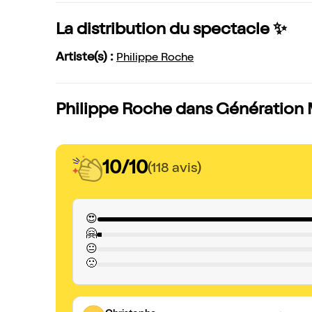
La distribution du spectacle ✨
Artiste(s) :
Philippe Roche
Philippe Roche dans Génération M
10/10
(118 avis)
😍
🤗
😐
🙁