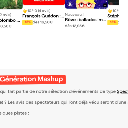
10/10 (4 avis)
10/10 (30
Nouveau !
2 avis)
François Guédon : a
Stéphani
Rêve : ballades ima
olombo da
ux urnes et caetera
dans Entr
dès 16,50€
dès 1
-15%
-15%
ginaires
ire des co
dès 12,95€
20,50€
s Génération Mashup
ui fait partie de notre sélection d’événements de type
Spec
(e) ? Les avis des spectateurs qui l'ont déjà vécu seront d'une
elques pistes :