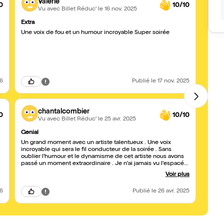
Valérie
0
10/10
Vu avec Billet Réduc'
le 16 nov. 2025
Extra
Pur m
Une voix de fou et un humour incroyable Super soirée
Une b
trop v
jeune
mérite
humor
26
Publié
le 17 nov. 2025
chantalcombier
0
10/10
Vu avec Billet Réduc'
le 25 avr. 2025
Genial
La voi
Un grand moment avec un artiste talentueux . Une voix
Spect
incroyable qui sera le fil conducteur de la soirée . Sans
d'hum
oublier l'humour et le dynamisme de cet artiste nous avons
de nom
passé un moment extraordinaire . Je n'ai jamais vu l'espacé
son sp
Gerson rendre un tel hommage à un artiste en fin de
belle 
Voir plus
spectacle , une ovation bien méritée . Je retournerai le voir
sans hésiter .
26
Publié
le 26 avr. 2025