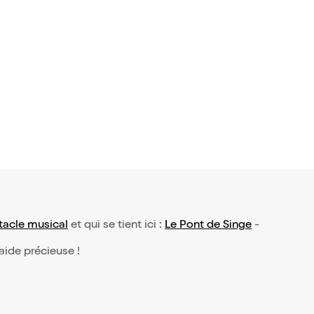
7 avis)
e Machart
e deux
6,50€
tacle musical
et qui se tient ici :
Le Pont de Singe
-
 aide précieuse !