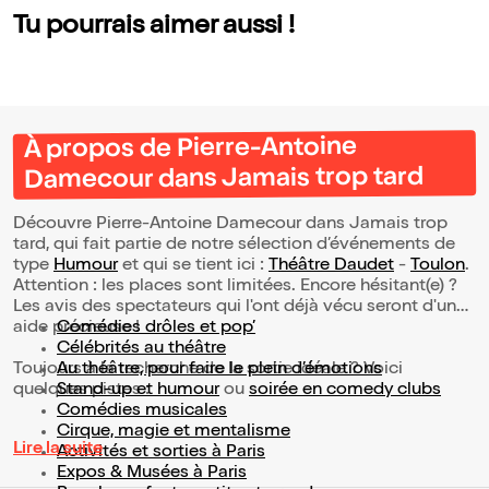
Tu pourrais aimer aussi !
À propos de Pierre-Antoine
Damecour dans Jamais trop tard
Découvre Pierre-Antoine Damecour dans Jamais trop
tard, qui fait partie de notre sélection d’événements de
type
Humour
et qui se tient ici :
Théâtre Daudet
-
Toulon
.
Attention : les places sont limitées. Encore hésitant(e) ?
Les avis des spectateurs qui l'ont déjà vécu seront d'une
aide précieuse !
Comédies drôles et pop’
Célébrités au théâtre
Toujours à la recherche de la sortie idéale ? Voici
Au théâtre, pour faire le plein d’émotions
quelques pistes :
Stand-up et humour
ou
soirée en comedy clubs
Comédies musicales
Cirque, magie et mentalisme
Lire la suite
Activités et sorties à Paris
Expos & Musées à Paris