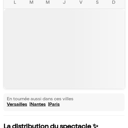
L
M
M
J
V
S
D
En tournée aussi dans ces villes
Versailles
Nantes
Paris
La distribution du spectacle ✨