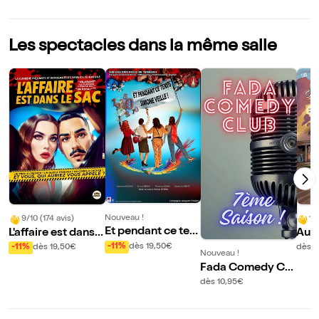
Les spectacles dans la même salle
Nouveau !
9/10 (174 avis)
10
Et pendant ce tem
L'affaire est dans l
Au 
ps, Simone veille !
e sac
erlin
-11%
dès 19,50€
-11%
dès 19,50€
dès 1
Nouveau !
Fada Comedy Clu
b
dès 10,95€