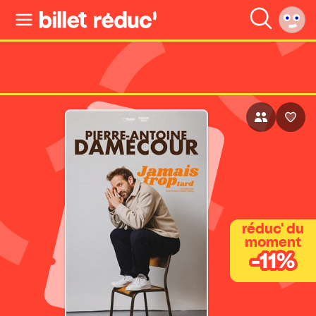
réduc' du
moment
-11%