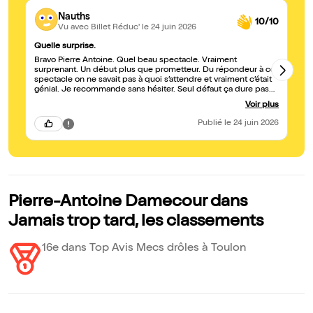
Nauths
10/10
Vu avec Billet Réduc'
le 24 juin 2026
Quelle surprise.
S
Bravo Pierre Antoine. Quel beau spectacle. Vraiment
No
surprenant. Un début plus que prometteur. Du répondeur à ce
PA
spectacle on ne savait pas à quoi s’attendre et vraiment c’était
su
génial. Je recommande sans hésiter. Seul défaut ça dure pas
assez longtemps 😉
Voir plus
Publié
le 24 juin 2026
Pierre-Antoine Damecour dans
Jamais trop tard, les classements
16e dans Top Avis Mecs drôles à Toulon