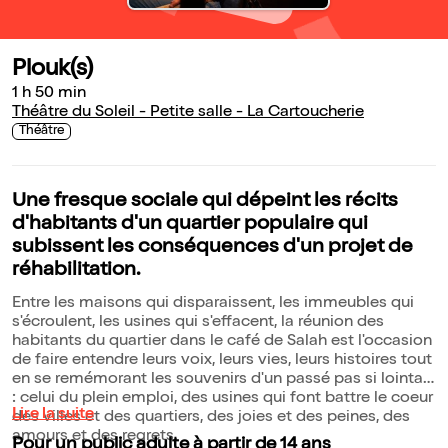
Plouk(s)
1 h 50 min
Théâtre du Soleil - Petite salle - La Cartoucherie
Théâtre
Une fresque sociale qui dépeint les récits
d'habitants d'un quartier populaire qui
subissent les conséquences d'un projet de
réhabilitation.
Entre les maisons qui disparaissent, les immeubles qui
s'écroulent, les usines qui s'effacent, la réunion des
habitants du quartier dans le café de Salah est l'occasion
de faire entendre leurs voix, leurs vies, leurs histoires tout
en se remémorant les souvenirs d'un passé pas si lointain
: celui du plein emploi, des usines qui font battre le coeur
Lire la suite
des villes et des quartiers, des joies et des peines, des
amours et des regrets.
Pour un public adulte à partir de 14 ans