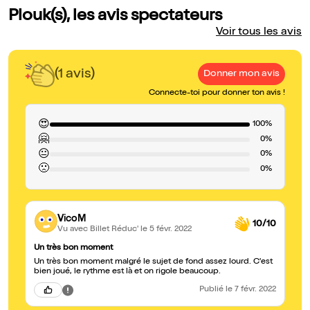
Plouk(s), les avis spectateurs
Voir tous les avis
(1 avis)
Donner mon avis
Connecte-toi pour donner ton avis !
😍
100%
🤗
0%
😐
0%
🙁
0%
VicoM
10/10
Vu avec Billet Réduc'
le 5 févr. 2022
Un très bon moment
Un très bon moment malgré le sujet de fond assez lourd. C'est
bien joué, le rythme est là et on rigole beaucoup.
Publié
le 7 févr. 2022