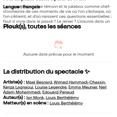
Le comptoir comme témoin et le jukebox comme chef-
Langue : français
d'orchestre de ces moments de vie où l'on s'écharpe, où
l'on s'étreint, et d'où naissent ces questions essentielles :
faut-il vivre dans le passé ? Le renier ? L'inscrire dans un
Plouk(s), toutes les séances
avenir ?
Aucune date prévue pour le moment
La distribution du spectacle ✨
Artiste(s) :
Mael Besnard
,
Ahmed Hammadi-Chassin
,
Kenza Lagnaoui
,
Louise Legendre
,
Emma Meunier
,
Neil
Adam Mohammedi
,
Edouard Penaud
Auteur(s) :
Ian Monk
,
Louis Berthélémy
Metteur(s) en scène :
Louis Berthélémy