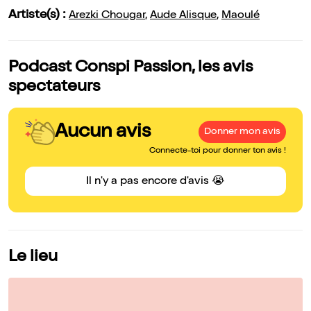
Artiste(s) :
Arezki Chougar
,
Aude Alisque
,
Maoulé
Podcast Conspi Passion, les avis
spectateurs
Aucun avis
Donner mon avis
Connecte-toi pour donner ton avis !
Il n'y a pas encore d'avis 😭
Le lieu