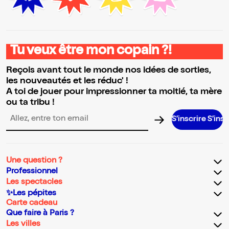
Tu veux être mon copain ?!
Reçois avant tout le monde nos idées de sorties,
les nouveautés et les réduc' !
A toi de jouer pour impressionner ta moitié, ta mère
ou ta tribu !
S’inscrire S’inscrire S’i
Adresse email pour la newsletter
Une question ?
Professionnel
Les spectacles
✨Les pépites
Carte cadeau
Que faire à Paris ?
Les villes