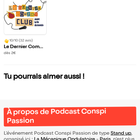
10/10 (32 avis)
Le Dernier Comed
y Club Avant La Fi
dès 2€
n Du Monde
Tu pourrais aimer aussi !
À propos de Podcast Conspi
Passion
L’événement Podcast Conspi Passion de type
Stand up
,
organisé ici :
La Mécanique Ondulatoire
-
Paris
, n'est plus