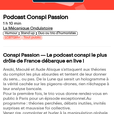
Podcast Conspi Passion
1 h 10 min
La Mécanique Ondulatoire
Humour
Stand up
Duo ou trio d'humoristes
LGBTQIA+
Tout public
Conspi Passion — Le podcast conspi le plus
drôle de France débarque en live !
Arezki, Maoulé et Aude Alisque s'attaquent aux théories
du complot les plus absurdes et tentent de leur donner
du sens... ou pas. De la Lune qui serait un hologramme à
la vérité cachée sur les pigeons-drones, rien n'échappe à
leur analyse bancale.
Pour la première fois, le trio vous donne rendez-vous en
public à Paris pour un épisode exceptionnel.Au
programme : théories perchées, débats inutiles, invités
surprises et mauvaise foi collective.
Venez rire, comploter et hurler à la manipulation globale