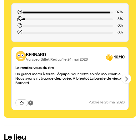
😍
97%
🤗
3%
😐
0%
🙁
0%
BERNARD
10/10
Vu avec Billet Réduc'
le 24 mai 2026
Le rendez vous du rire
Co
Un grand merci à toute l'équipe pour cette soirée inoubliable.
So
Nous avons rit à gorge déployée. A bientôt La bande de vieux à
Bernard
Publié
le 25 mai 2026
Le lieu