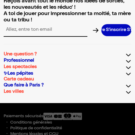
Reçois avant tout le monde nos idées de sorties,
les nouveautés et les réduc' !
A toi de jouer pour impressionner ta moitié, ta mère
ou ta tribu !
S’inscrire S’inscr
Adresse email pour la newsletter
Une question ?
Professionnel
Les spectacles
✨Les pépites
Carte cadeau
Que faire à Paris ?
Les villes
Paiements sécurisés
Conditions générales
Politique de confidentialité
Mentions légales et CGU