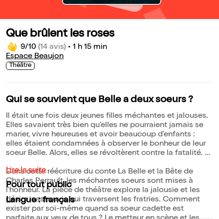
Que brûlent les roses
9/10
(14 avis)
•
1 h 15 min
Espace Beaujon
Théâtre
Qui se souvient que Belle a deux soeurs ?
Il était une fois deux jeunes filles méchantes et jalouses.
Elles savaient très bien qu'elles ne pourraient jamais se
marier, vivre heureuses et avoir beaucoup d'enfants :
elles étaient condamnées à observer le bonheur de leur
soeur Belle. Alors, elles se révoltèrent contre la fatalité.
Lire la suite
Dans cette réécriture du conte La Belle et la Bête de
Charles Perrault, les méchantes soeurs sont mises à
Pour tout public
l'honneur. La pièce de théâtre explore la jalousie et les
désirs inassouvis qui traversent les fratries. Comment
Langue : français
exister par soi-même quand sa soeur cadette est
parfaite aux yeux de tous ? Le metteur en scène et les