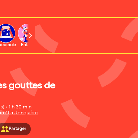
b
pectacle
Enfant
Concert
Activité
Expo et musée
s gouttes de
is)
•
1 h 30 min
nim' La Jonquière
Partager