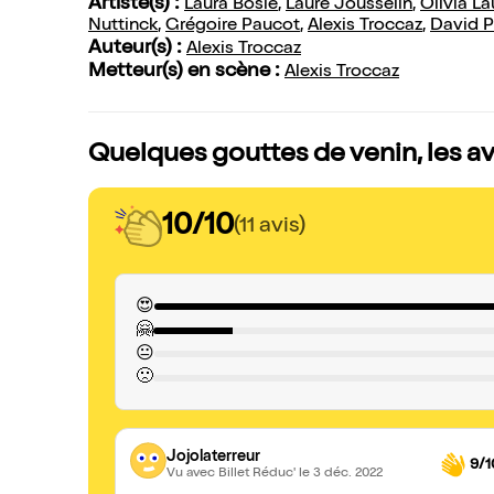
Artiste(s) :
Laura Bosle
,
Laure Jousselin
,
Olivia La
Nuttinck
,
Grégoire Paucot
,
Alexis Troccaz
,
David P
Auteur(s) :
Alexis Troccaz
Metteur(s) en scène :
Alexis Troccaz
Quelques gouttes de venin, les av
10/10
(11 avis)
😍
🤗
😐
🙁
Jojolaterreur
9/1
Vu avec Billet Réduc'
le 3 déc. 2022