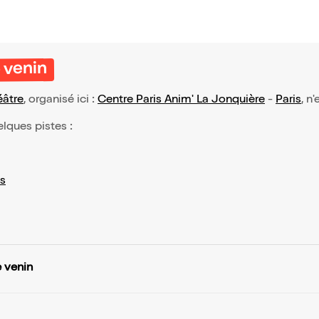
 venin
éâtre
, organisé ici :
Centre Paris Anim' La Jonquière
-
Paris
, n
elques pistes :
s
 venin