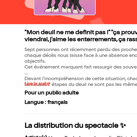
"Mon deuil ne me definit pas !" "ça prou
viendrai, j'aime les enterrements, ça ra
Sept personnes ont récemment perdu des proches : 
chaque décès nous laisse face à une absence enc
objectifs.
Cet événement marquant fait ressurgir des souvenir
Devant l'incompréhension de cette situation, chac
Lire la suite
fameuses 7 étapes du deuil ne sont pas les même
Pour un public adulte
Langue : français
La distribution du spectacle ✨