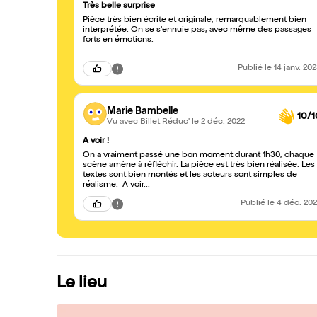
Très belle surprise
Pièce très bien écrite et originale, remarquablement bien
interprétée. On se s'ennuie pas, avec même des passages
forts en émotions.
Publié
le 14 janv. 20
Marie Bambelle
10/1
Vu avec Billet Réduc'
le 2 déc. 2022
A voir !
On a vraiment passé une bon moment durant 1h30, chaque
scène amène à réfléchir. La pièce est très bien réalisée. Les
textes sont bien montés et les acteurs sont simples de
réalisme. A voir...
Publié
le 4 déc. 20
Le lieu