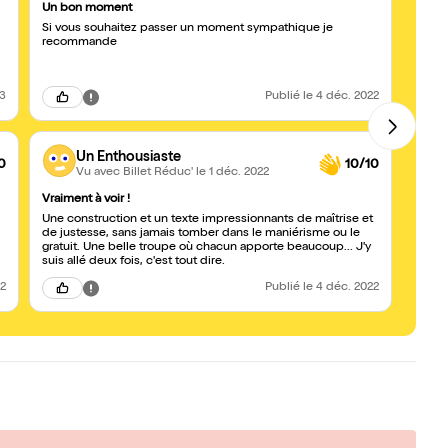
Un bon moment
Excel
Si vous souhaitez passer un moment sympathique je
Une pi
recommande
série
a per
23
Publié
le 4 déc. 2022
Un Enthousiaste
0
10/10
Vu avec Billet Réduc'
le 1 déc. 2022
Vraiment à voir !
Quelq
Une construction et un texte impressionnants de maîtrise et
Super
de justesse, sans jamais tomber dans le maniérisme ou le
succ
gratuit. Une belle troupe où chacun apporte beaucoup... J'y
suis allé deux fois, c'est tout dire.
22
Publié
le 4 déc. 2022