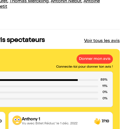
uret
,
Thomas Merckling
,
Antonin Nebut
,
Antoine
etit
is spectateurs
Voir tous les avis
Donner mon avis
Connecte-toi pour donner ton avis !
89%
11%
0%
0%
Anthony 1
0
7/10
Vu avec Billet Réduc'
le 1 déc. 2022