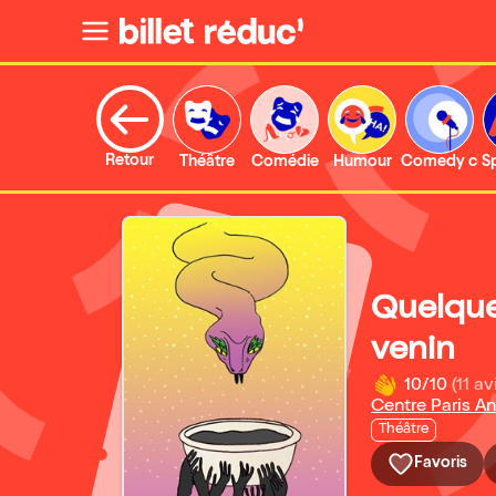
Retour
Théâtre
Comédie
Humour
Comedy clu
S
Quelque
venin
10/10
(11 av
Centre Paris A
Théâtre
Favoris