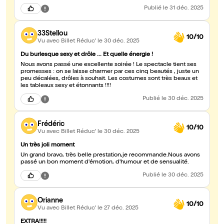
Publié
le 31 déc. 2025
33Stellou
10/10
Vu avec Billet Réduc'
le 30 déc. 2025
Du burlesque sexy et drôle ... Et quelle énergie !
Nous avons passé une excellente soirée ! Le spectacle tient ses
promesses : on se laisse charmer par ces cinq beautés , juste un
peu décalées, drôles à souhait. Les costumes sont très beaux et
les tableaux sexy et étonnants !!!!
Publié
le 30 déc. 2025
Frédéric
10/10
Vu avec Billet Réduc'
le 30 déc. 2025
Un très joli moment
Un grand bravo, très belle prestation,je recommande.Nous avons
passé un bon moment d'émotion, d'humour et de sensualité.
Publié
le 30 déc. 2025
Orianne
10/10
Vu avec Billet Réduc'
le 27 déc. 2025
EXTRA!!!!!