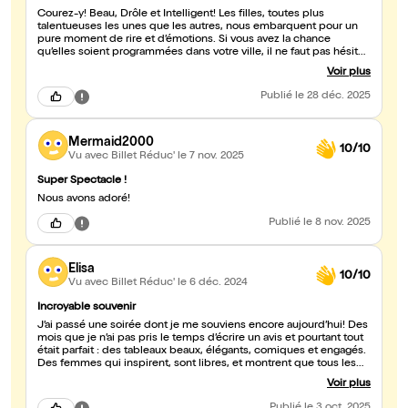
Courez-y! Beau, Drôle et Intelligent! Les filles, toutes plus
talentueuses les unes que les autres, nous embarquent pour un
pure moment de rire et d’émotions. Si vous avez la chance
qu’elles soient programmées dans votre ville, il ne faut pas hésiter
une seconde.
Voir plus
Publié
le 28 déc. 2025
Mermaid2000
10/10
Vu avec Billet Réduc'
le 7 nov. 2025
Super Spectacle !
Nous avons adoré!
Publié
le 8 nov. 2025
Elisa
10/10
Vu avec Billet Réduc'
le 6 déc. 2024
Incroyable souvenir
J’ai passé une soirée dont je me souviens encore aujourd’hui! Des
mois que je n’ai pas pris le temps d’écrire un avis et pourtant tout
était parfait : des tableaux beaux, élégants, comiques et engagés.
Des femmes qui inspirent, sont libres, et montrent que tous les
corps sont beaux. On a fini la soirée dans le bar pas très loin, à
Voir plus
parler, c’était une super soirée. Je recommande les yeux fermés!
Elisa et Lucette (mon ex belle mère) peut être vous souviendrez