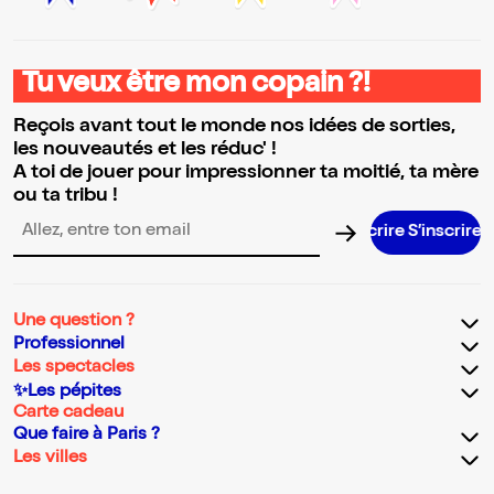
Tu veux être mon copain ?!
Reçois avant tout le monde nos idées de sorties,
les nouveautés et les réduc' !
A toi de jouer pour impressionner ta moitié, ta mère
ou ta tribu !
S’inscrire 
Adresse email pour la newsletter
Une question ?
Professionnel
Les spectacles
✨Les pépites
Carte cadeau
Que faire à Paris ?
Les villes