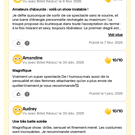
Vu avec Billet Réduc'
le 6 févr. 2026
Amateurs d'absurde : voilà un show inratable !
Je défie quiconque de sortir de ce spectacle sans le sourire, et
une barre d'énergie personnelle rechargée au maximum ! La
troupe propose du burlesque dans toute l'acceptation du terme :
à la fois hilarant et sexy, toujours libérateur. Le premier degré est
absolument proscrit, tout y est absurde et décomplexé, ce qui
Voir plus
participe parfaitement au dépaysement promis par le titre ! Dans
la salle, pendant les 75 min que dure le spectacle, on est ailleurs...
Publié
le 7 févr. 2026
et on est bien !
Amandine
10/10
Vu avec Billet Réduc'
le 30 déc. 2025
Magnifique
Vraiment un super spectacle.De l humour,mais aussi de la
sensualité et des femmes attachantes qu'on a plus envie de
quitter.Vraiment je vous recommande🥰
Publié
le 1 janv. 2026
Audrey
10/10
Vu avec Billet Réduc'
le 30 déc. 2025
Une très belle soirée
Magnifique show: drôle, sensuel et finement mené. Les costumes
sont incroyables. Je recommande vivement