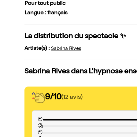
Pour tout public
Langue : français
La distribution du spectacle ✨
Artiste(s) :
Sabrina Rives
Sabrina Rives dans L'hypnose enso
9/10
(12 avis)
😍
🤗
😐