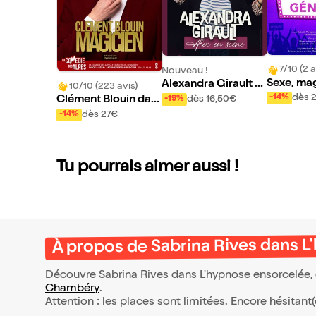
7/10 (2 a
Nouveau !
Sexe, mag
Alexandra Girault d
10/10 (223 avis)
culture g
ans Alex en Scène
dès 
-14%
dès 16,50€
Clément Blouin dan
-19%
s Magicien
dès 27€
-14%
Tu pourrais aimer aussi !
À propos de Sabrina Rives dans 
Découvre Sabrina Rives dans L'hypnose ensorcelée, 
Chambéry
.
Attention : les places sont limitées. Encore hésitant