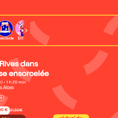
b
pectacle
Enfant
Concert
Activité
Expo et musée
 Rives dans
se ensorcelée
s)
•
1 h 20 min
s Alpes
ée
,00 €
31,50€