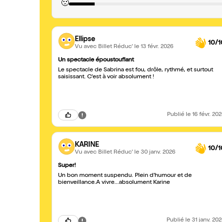
🙁
Ellipse
10/1
Vu avec Billet Réduc'
le 13 févr. 2026
Un spectacle époustouflant
Le spectacle de Sabrina est fou, drôle, rythmé, et surtout
saisissant. C'est à voir absolument !
Publié
le 16 févr. 20
KARINE
10/1
Vu avec Billet Réduc'
le 30 janv. 2026
Super!
Un bon moment suspendu. Plein d'humour et de
bienveillance.A vivre...absolument Karine
Publié
le 31 janv. 20