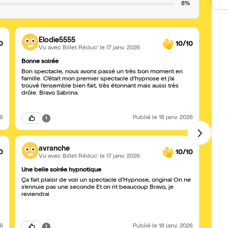
8%
Elodie5555
0
10/10
Vu avec Billet Réduc'
le 17 janv. 2026
Bonne soirée
Fou ri
Bon spectacle, nous avons passé un très bon moment en
Ce spe
famille. C’était mon premier spectacle d’hypnose et j’ai
capti
trouvé l’ensemble bien fait, très étonnant mais aussi très
incroy
drôle. Bravo Sabrina.
intera
par l
énerg
et pl
26
Publié
le 18 janv. 2026
avranche
0
10/10
Vu avec Billet Réduc'
le 17 janv. 2026
Une belle soirée hypnotique
MAGN
Ça fait plaisir de voir un spectacle d’Hypnose, original On ne
Un spe
s’ennuie pas une seconde Et on rit beaucoup Bravo, je
Sabrin
reviendrai
fusio
actuel
est e
de rires inco
expér
26
Publié
le 18 janv. 2026