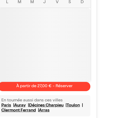
L
M
M
J
V
S
D
À partir de 27,00 € - Réserver
En tournée aussi dans ces villes
Paris
Auray
Décines Charpieu
Toulon
Clermont Ferrand
Arras