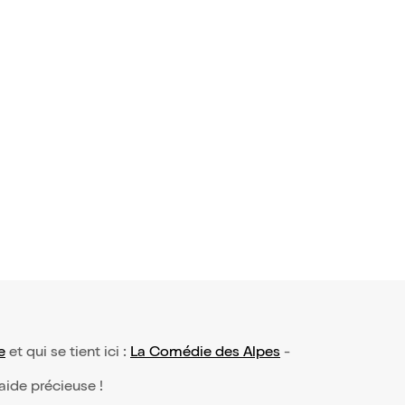
ne pas pl
27€
e
et qui se tient ici :
La Comédie des Alpes
-
 aide précieuse !