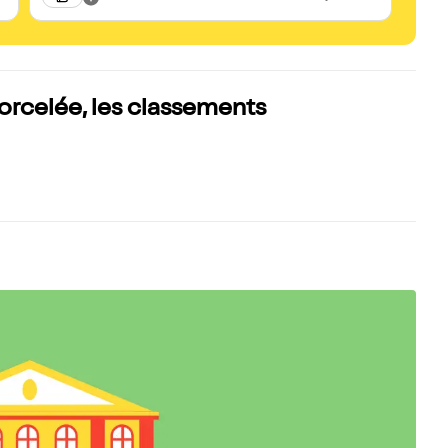
dynam
ne fai
bée… et 
pur d
est u
derniè
orcelée, les classements