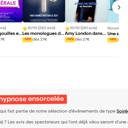
vis)
10/10 (283 avis)
10/10 (261 avis)
Nouveau !
ouilles et
Les monologues du
Amy London dans
Une semai
énérale
machin
J'étais pas prête !
us
27€
dès 27€
dès 27€
dès 
-14%
-14%
-14%
L'hypnose ensorcelée
qui fait partie de notre sélection d’événements de type
Soiré
(e) ? Les avis des spectateurs qui l'ont déjà vécu seront d'une