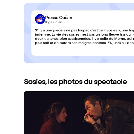
Presse Océan
Il y a un an
S’il y a une pièce à ne pas louper, c’est ce « Sosies », une t
indemne. La vie des sosies n’est pas un long fleuve tranquill
deux tranches bien assaisonnées. Il y a celle de Momo, qui ne jure que par Gainsbourg au point de boire tous les jours jusqu’à
plus soif et de perdre ses maigres contrats. Et, juste au-de
consacre ses jours à chanter et s’habiller comme Johnny Ha
les parcours chaotiques se révèlent au fil de truculents di
un autre énergumène tombe amoureux d’une jeune femme encore plus déjantée. Une pièc
ne sort pas vraiment indemne. À ne pas louper !
Sosies, les photos du spectacle