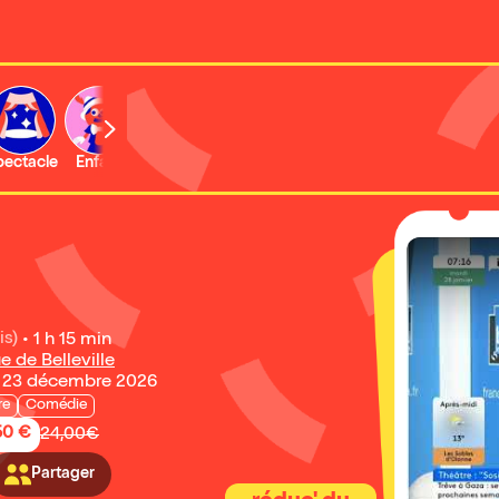
b
pectacle
Enfant
Concert
Activité
is)
•
1 h 15 min
e de Belleville
 23 décembre 2026
re
Comédie
50 €
24,00€
Partager