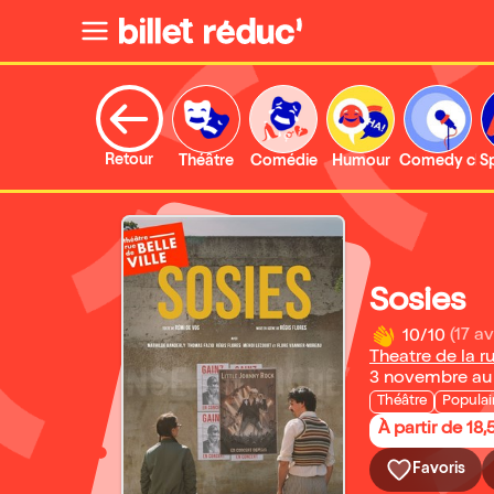
Retour
Théâtre
Comédie
Humour
Comedy clu
S
Sosies
10/10
(17 av
Theatre de la ru
3 novembre au
Théâtre
Populai
À partir de 18,
Favoris