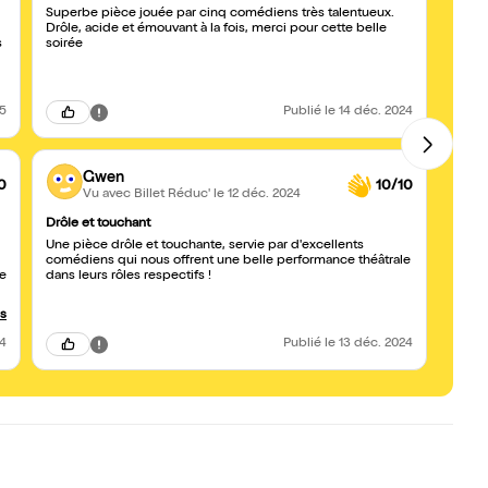
Superbe pièce jouée par cinq comédiens très talentueux.
Une pi
Drôle, acide et émouvant à la fois, merci pour cette belle
perso
s
soirée
gratte
solitu
devie
invent
souli
25
Publié
le 14 déc. 2024
coméd
voir 
Gwen
0
10/10
Vu avec Billet Réduc'
le 12 déc. 2024
Drôle et touchant
Splen
Une pièce drôle et touchante, servie par d'excellents
Momen
comédiens qui nous offrent une belle performance théâtrale
Bellev
ie
dans leurs rôles respectifs !
passe
porté 
que co
us
24
Publié
le 13 déc. 2024