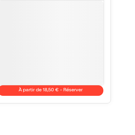
À partir de 18,50 € - Réserver
Guigui
10/10
Lionnel
it bijou
À voir à tout prix !