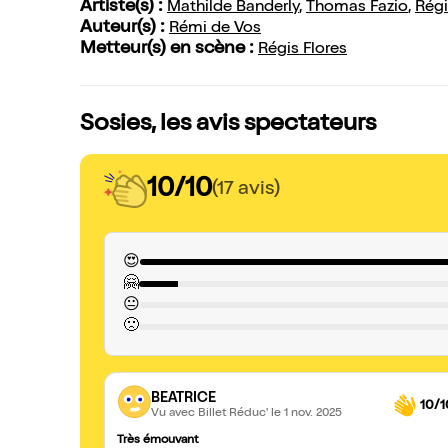
Artiste(s) :
Mathilde Banderly
,
Thomas Fazio
,
Régi
Auteur(s) :
Rémi de Vos
Metteur(s) en scène :
Régis Flores
Sosies, les avis spectateurs
10/10
(17 avis)
😍
🤗
😐
🙁
BEATRICE
10/1
Vu avec Billet Réduc'
le 1 nov. 2025
Très émouvant