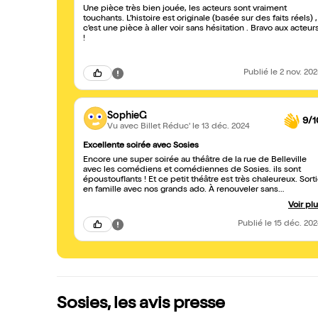
Une pièce très bien jouée, les acteurs sont vraiment
touchants. L’histoire est originale (basée sur des faits réels) ,
c’est une pièce à aller voir sans hésitation . Bravo aux acteur
!
Publié
le 2 nov. 20
SophieG
9/1
Vu avec Billet Réduc'
le 13 déc. 2024
Excellente soirée avec Sosies
Encore une super soirée au théâtre de la rue de Belleville
avec les comédiens et comédiennes de Sosies. ils sont
époustouflants ! Et ce petit théâtre est très chaleureux. Sort
en famille avec nos grands ado. À renouveler sans
modération !
Voir pl
Publié
le 15 déc. 20
Sosies, les avis presse