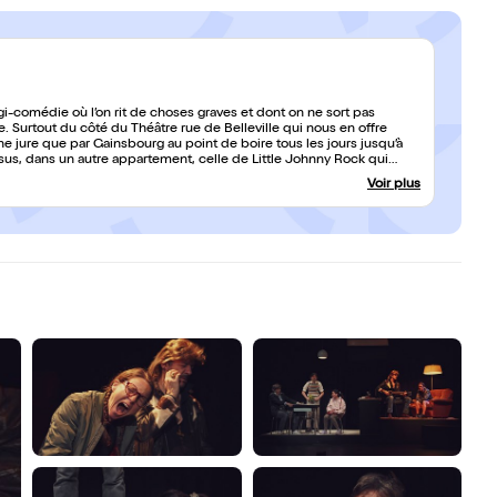
ragi-comédie où l’on rit de choses graves et dont on ne sort pas
e. Surtout du côté du Théâtre rue de Belleville qui nous en offre
ssus, dans un autre appartement, celle de Little Johnny Rock qui
llyday. Deux existences précaires, fracassées, hors du temps, dont
Voir plus
alogues bourrés de rebondissements. Parallèlement, le fils de Momo,
e sur la comédie humaine dont on