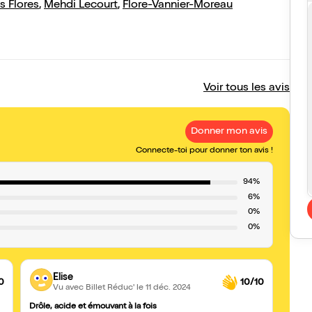
s Flores
,
Mehdi Lecourt
,
Flore-Vannier-Moreau
Voir tous les avis
Donner mon avis
Connecte-toi pour donner ton avis !
94%
6%
0%
0%
Elise
0
10/10
Vu avec Billet Réduc'
le 11 déc. 2024
Drôle, acide et émouvant à la fois
Un p't