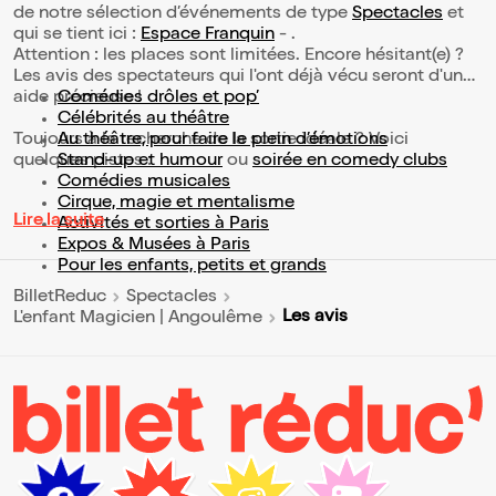
de notre sélection d’événements de type
Spectacles
et
qui se tient ici :
Espace Franquin
- .
Attention : les places sont limitées. Encore hésitant(e) ?
Les avis des spectateurs qui l'ont déjà vécu seront d'une
aide précieuse !
Comédies drôles et pop’
Célébrités au théâtre
Toujours à la recherche de la sortie idéale ? Voici
Au théâtre, pour faire le plein d’émotions
quelques pistes :
Stand-up et humour
ou
soirée en comedy clubs
Comédies musicales
Cirque, magie et mentalisme
Lire la suite
Activités et sorties à Paris
Expos & Musées à Paris
Pour les enfants, petits et grands
BilletReduc
Spectacles
Les avis
L'enfant Magicien | Angoulême