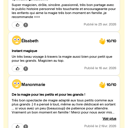
Super magicien, drôle, sincère ,passionné, très bon partage avec
le public histoire personnel très touchante et encourageante pour
les enfants qui aime la magie trés bon moment en famille ,je
recommande +++
Publié
le 25 avr. 2026
Élisabeth
10/10
Instant magique
Un très beau voyage à travers la magie aussi bien pour petit que
pour les grands. Magicien au top.
Publié
le 16 avr. 2026
Manonmarie
10/10
De la magie pour les petits et pour les grands !
Très bon spectacle de magie adapté aux tous petits comme aux
plus grands :) Il a pensé à tout, même au livre dédicacé en sortant
... si vous avez un peu (beaucoup) de patience pour attendre.
Vraiment un bon moment en famille ! Merci pour nous avoir mis
des étoiles dans les yeux et de nous faire voir la vie avec un peu
Voir plus
plus de magie !
Publié
le 2 févr. 2026