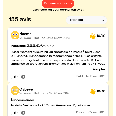
Donner mon avis
Connecte-toi pour donner ton avis !
155 avis
Naema
10/10
Vu avec Billet Réduc'
le 16 avr. 2026
Incroyable 👏👏👏👏🪄🪄🪄🪄🪄
Super moment aujourd’hui au spectacle de magie à Saint-Jean-
le-Blanc ?🎩 Franchement, je recommande à 100 % ! Les enfants
participent, rigolent et restent captivés du début à la fin 🤩 Une
ambiance au top et un vrai moment de plaisir en famille ?? Si vous
cherchez une sortie sympa avec vos enfants, foncez sans hésiter !
Voir plus
Publié
le 16 avr. 2026
Cybeve
10/10
Vu avec Billet Réduc'
le 26 avr. 2025
À recommander
Toute la famille a adoré ! On a même envie d'y retourner...
Publié
le 27 avr. 2025