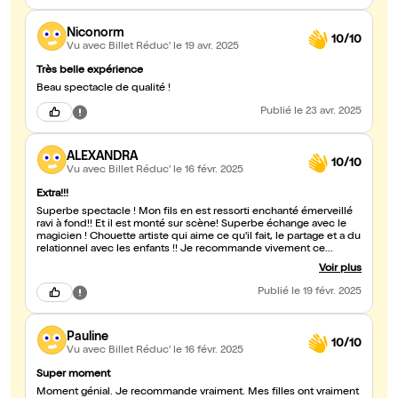
Niconorm
10/10
Vu avec Billet Réduc'
le 19 avr. 2025
Très belle expérience
Beau spectacle de qualité !
Publié
le 23 avr. 2025
ALEXANDRA
10/10
Vu avec Billet Réduc'
le 16 févr. 2025
Extra!!!
Superbe spectacle ! Mon fils en est ressorti enchanté émerveillé
ravi à fond!! Et il est monté sur scène! Superbe échange avec le
magicien ! Chouette artiste qui aime ce qu'il fait, le partage et a du
relationnel avec les enfants !! Je recommande vivement ce
spectacle. Vivement l'année prochaine !
Voir plus
Publié
le 19 févr. 2025
Pauline
10/10
Vu avec Billet Réduc'
le 16 févr. 2025
Super moment
Moment génial. Je recommande vraiment. Mes filles ont vraiment