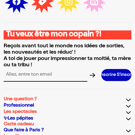
Tu veux être mon copain ?!
Reçois avant tout le monde nos idées de sorties,
les nouveautés et les réduc' !
A toi de jouer pour impressionner ta moitié, ta mère
ou ta tribu !
S’inscrire S’inscrire S’inscrire
Adresse email pour la newsletter
Une question ?
Professionnel
Les spectacles
✨Les pépites
Carte cadeau
Que faire à Paris ?