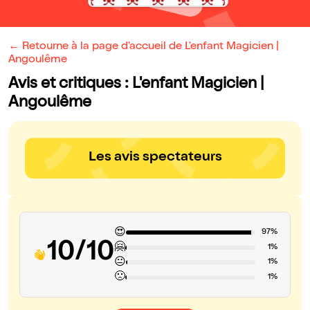
← Retourne à la page d'accueil de L'enfant Magicien |
Angoulême
Avis et critiques : L'enfant Magicien |
Angoulême
Les avis spectateurs
😍
97%
10/10
🤗
1%
😐
1%
🙁
1%