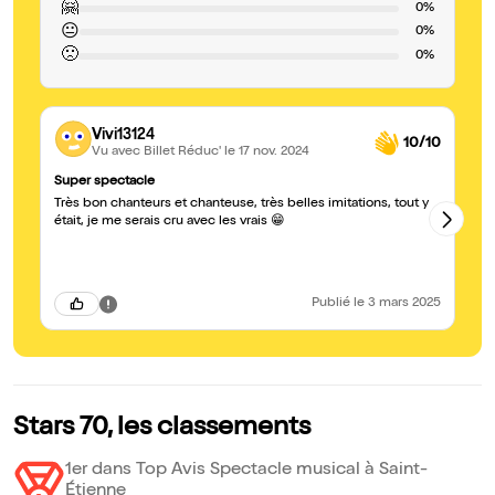
🤗
0%
😐
0%
🙁
0%
Vivi13124
10/10
Vu avec Billet Réduc'
le 17 nov. 2024
Super spectacle
St
Très bon chanteurs et chanteuse, très belles imitations, tout y
Br
ma
était, je me serais cru avec les vrais 😁
au
ré
Publié
le 3 mars 2025
Stars 70, les classements
1er dans Top Avis Spectacle musical à Saint-
Étienne