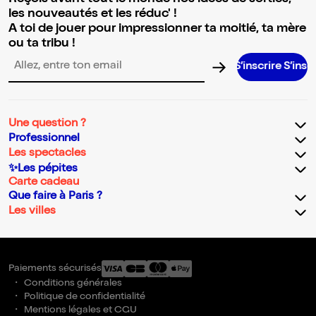
les nouveautés et les réduc' !
A toi de jouer pour impressionner ta moitié, ta mère
ou ta tribu !
S’inscrire S’inscrire S’inscri
Adresse email pour la newsletter
Une question ?
Professionnel
Les spectacles
✨Les pépites
Carte cadeau
Que faire à Paris ?
Les villes
Paiements sécurisés
Conditions générales
Politique de confidentialité
Mentions légales et CGU