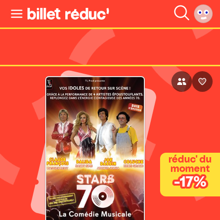
réduc' du
moment
-17%