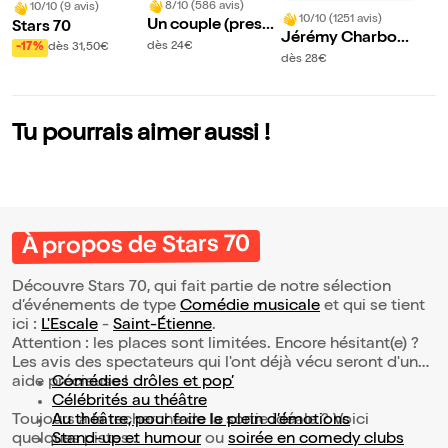
8/10 (586 avis)
10/10 (9 avis)
10/10 (1251 avis)
Un couple (presqu
Stars 70
Jérémy Charbonn
e) parfait
dès 24€
-17%
dès 31,50€
el dans Seul tout
dès 28€
Tu pourrais aimer aussi !
À propos de Stars 70
Découvre Stars 70, qui fait partie de notre sélection
d’événements de type
Comédie musicale
et qui se tient
ici :
L'Escale
-
Saint-Étienne
.
Attention : les places sont limitées. Encore hésitant(e) ?
Les avis des spectateurs qui l'ont déjà vécu seront d'une
aide précieuse !
Comédies drôles et pop’
Célébrités au théâtre
Toujours à la recherche de la sortie idéale ? Voici
Au théâtre, pour faire le plein d’émotions
quelques pistes :
Stand-up et humour
ou
soirée en comedy clubs