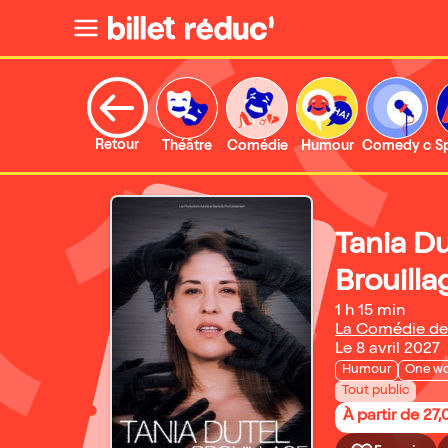
Retour
Théâtre
Comédie
Humour
Comedy clu
S
Tania D
Brouilla
1 h 15 min
La Comédie de
Le 8 avril 2027
Humour
One w
Tout public
À partir de 27