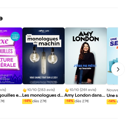
e
vis)
10/10 (283 avis)
10/10 (261 avis)
Nouveau !
ouilles et
Les monologues du
Amy London dans
Une semai
énérale
machin
J'étais pas prête !
us
27€
dès 27€
dès 27€
dès 
-14%
-14%
-14%