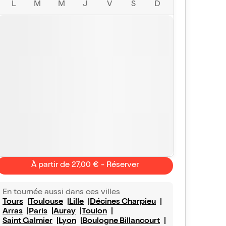
L
M
M
J
V
S
D
À partir de 27,00 € - Réserver
En tournée aussi dans ces villes
Tours
Toulouse
Lille
Décines Charpieu
Arras
Paris
Auray
Toulon
Saint Galmier
Lyon
Boulogne Billancourt