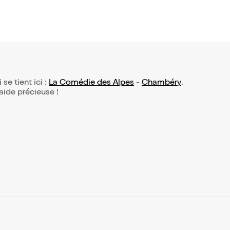
 se tient ici :
La Comédie des Alpes
-
Chambéry
.
 aide précieuse !