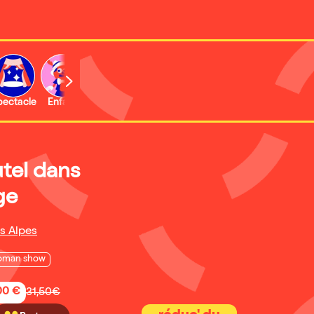
b
pectacle
Enfant
Concert
Activité
Expo et musée
utel dans
ge
s Alpes
oman show
,00 €
31,50€