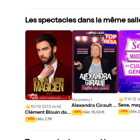
Les spectacles dans la même sall
7/10 (2 a
Nouveau !
Sexe, mag
Alexandra Girault d
10/10 (223 avis)
culture g
ans Alex en Scène
dès 
-14%
dès 16,50€
Clément Blouin dan
-19%
s Magicien
dès 27€
-14%