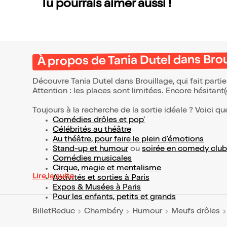
Tu pourrais aimer aussi !
À propos de Tania Dutel dans Brou
Découvre Tania Dutel dans Brouillage, qui fait part
Attention : les places sont limitées. Encore hésitant
Toujours à la recherche de la sortie idéale ? Voici qu
Comédies drôles et pop’
Célébrités au théâtre
Au théâtre, pour faire le plein d’émotions
Stand-up et humour
ou
soirée en comedy club
Comédies musicales
Cirque, magie et mentalisme
Lire la suite
Activités et sorties à Paris
Expos & Musées à Paris
Pour les enfants, petits et grands
BilletReduc
Chambéry
Humour
Meufs drôles