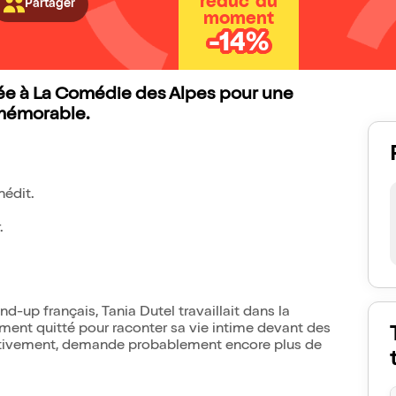
réduc' du
Partager
moment
-14%
née à La Comédie des Alpes pour une
 mémorable.
nédit.
.
d-up français, Tania Dutel travaillait dans la
ement quitté pour raconter sa vie intime devant des
bjectivement, demande probablement encore plus de