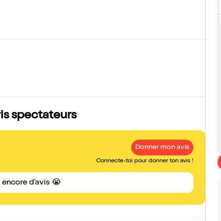
vis spectateurs
Donner mon avis
Connecte-toi pour donner ton avis !
s encore d'avis 😭