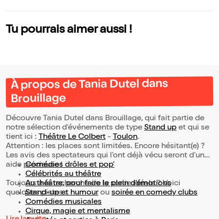
e dedans mais for
t !
Tu pourrais aimer aussi !
À propos de Tania Dutel dans
Brouillage
Découvre Tania Dutel dans Brouillage, qui fait partie de
notre sélection d’événements de type
Stand up
et qui se
tient ici :
Théâtre Le Colbert
-
Toulon
.
Attention : les places sont limitées. Encore hésitant(e) ?
Les avis des spectateurs qui l'ont déjà vécu seront d'une
aide précieuse !
Comédies drôles et pop’
Célébrités au théâtre
Toujours à la recherche de la sortie idéale ? Voici
Au théâtre, pour faire le plein d’émotions
quelques pistes :
Stand-up et humour
ou
soirée en comedy clubs
Comédies musicales
Cirque, magie et mentalisme