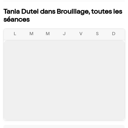
Tania Dutel dans Brouillage, toutes les
séances
L
M
M
J
V
S
D