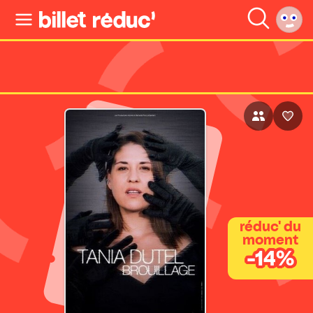
réduc' du
moment
-14%