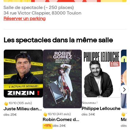
Salle de spectacle (~ 250 places)
34 rue Victor Clappier, 83000 Toulon
Réserver un parking
Les spectacles dans la même salle
Nouveau !
10/10 (105 avis)
Philippe Lellouche
Juste Milieu dans
Zinzin !
10/10 (441 avis)
10
dès 34€
dès 25€
Robin Gomez dan
Mar
s Viens on se rentr
-11%
dès 24€
dès 