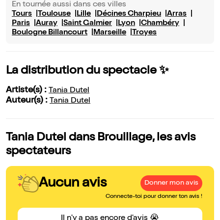
En tournée aussi dans ces villes
Tours
Toulouse
Lille
Décines Charpieu
Arras
Paris
Auray
Saint Galmier
Lyon
Chambéry
Boulogne Billancourt
Marseille
Troyes
La distribution du spectacle ✨
Artiste(s) :
Tania Dutel
Auteur(s) :
Tania Dutel
Tania Dutel dans Brouillage, les avis
spectateurs
Aucun avis
Donner mon avis
Connecte-toi pour donner ton avis !
Il n'y a pas encore d'avis 😭