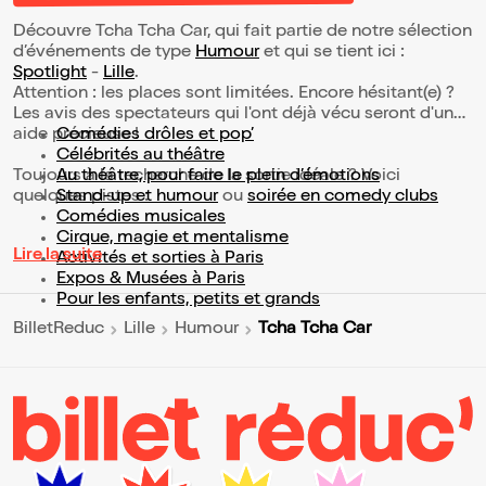
Découvre Tcha Tcha Car, qui fait partie de notre sélection
d’événements de type
Humour
et qui se tient ici :
Spotlight
-
Lille
.
Attention : les places sont limitées. Encore hésitant(e) ?
Les avis des spectateurs qui l'ont déjà vécu seront d'une
aide précieuse !
Comédies drôles et pop’
Célébrités au théâtre
Toujours à la recherche de la sortie idéale ? Voici
Au théâtre, pour faire le plein d’émotions
quelques pistes :
Stand-up et humour
ou
soirée en comedy clubs
Comédies musicales
Cirque, magie et mentalisme
Lire la suite
Activités et sorties à Paris
Expos & Musées à Paris
Pour les enfants, petits et grands
Tcha Tcha Car
BilletReduc
Lille
Humour