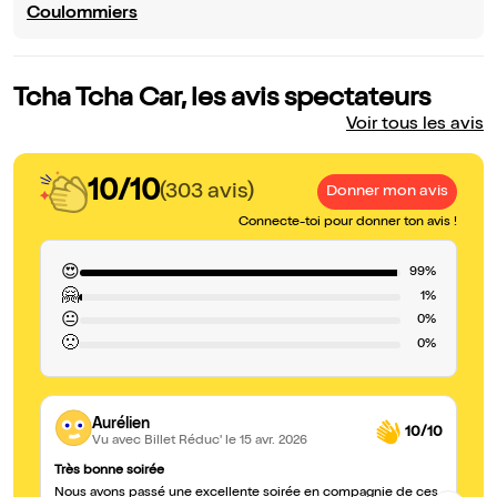
Coulommiers
Tcha Tcha Car, les avis spectateurs
Voir tous les avis
10/10
(303 avis)
Donner mon avis
Connecte-toi pour donner ton avis !
😍
99%
🤗
1%
😐
0%
🙁
0%
Aurélien
10/10
Vu avec Billet Réduc'
le 15 avr. 2026
Très bonne soirée
Au
Nous avons passé une excellente soirée en compagnie de ces
2 