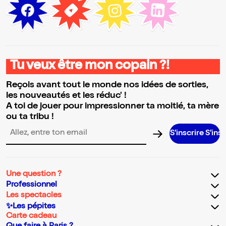
Tu veux être mon copain ?!
Reçois avant tout le monde nos idées de sorties,
les nouveautés et les réduc' !
A toi de jouer pour impressionner ta moitié, ta mère
ou ta tribu !
S’inscrire S’inscrire S’in
Adresse email pour la newsletter
Une question ?
Professionnel
Les spectacles
✨Les pépites
Carte cadeau