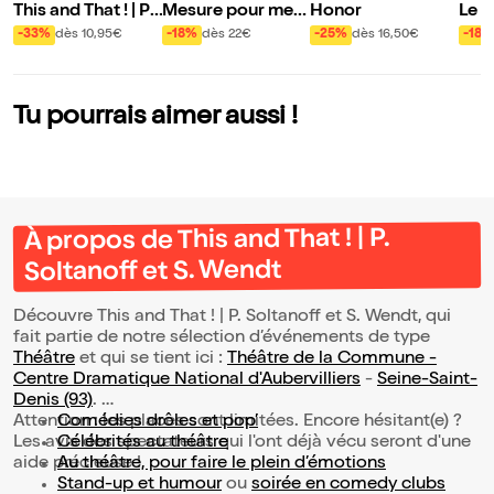
This and That ! | P.
Mesure pour mes
Honor
Le D
Soltanoff et S. We
ure
ctre
-33%
dès 10,95€
-18%
dès 22€
-25%
dès 16,50€
-18%
ndt
eill
orin
Tu pourrais aimer aussi !
À propos de This and That ! | P.
Soltanoff et S. Wendt
Découvre This and That ! | P. Soltanoff et S. Wendt, qui
fait partie de notre sélection d’événements de type
Théâtre
et qui se tient ici :
Théâtre de la Commune -
Centre Dramatique National d'Aubervilliers
-
Seine-Saint-
Denis (93)
.
Attention : les places sont limitées. Encore hésitant(e) ?
Comédies drôles et pop’
Les avis des spectateurs qui l'ont déjà vécu seront d'une
Célébrités au théâtre
aide précieuse !
Au théâtre, pour faire le plein d’émotions
Stand-up et humour
ou
soirée en comedy clubs