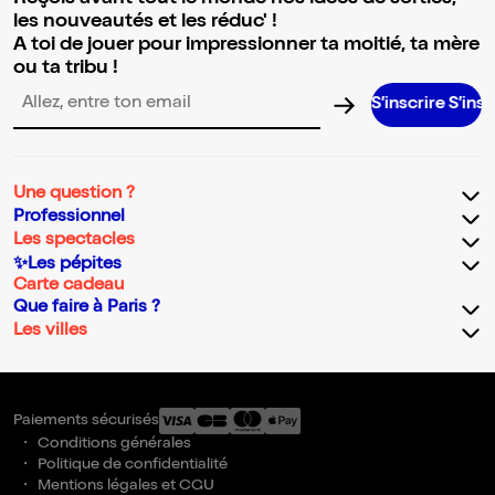
les nouveautés et les réduc' !
A toi de jouer pour impressionner ta moitié, ta mère
ou ta tribu !
S’inscrire S’inscrire S’insc
Adresse email pour la newsletter
Une question ?
Professionnel
Les spectacles
✨Les pépites
Carte cadeau
Que faire à Paris ?
Les villes
Paiements sécurisés
Conditions générales
Politique de confidentialité
Mentions légales et CGU