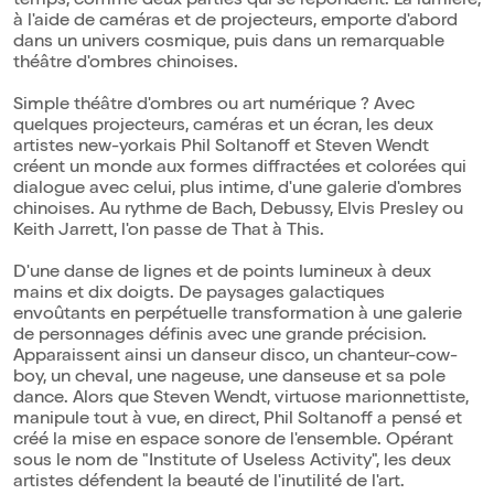
temps, comme deux parties qui se répondent. La lumière,
à l'aide de caméras et de projecteurs, emporte d'abord
dans un univers cosmique, puis dans un remarquable
théâtre d'ombres chinoises.
Simple théâtre d'ombres ou art numérique ? Avec
quelques projecteurs, caméras et un écran, les deux
artistes new-yorkais Phil Soltanoff et Steven Wendt
créent un monde aux formes diffractées et colorées qui
dialogue avec celui, plus intime, d'une galerie d'ombres
chinoises. Au rythme de Bach, Debussy, Elvis Presley ou
Keith Jarrett, l'on passe de That à This.
D'une danse de lignes et de points lumineux à deux
mains et dix doigts. De paysages galactiques
envoûtants en perpétuelle transformation à une galerie
de personnages définis avec une grande précision.
Apparaissent ainsi un danseur disco, un chanteur-cow-
boy, un cheval, une nageuse, une danseuse et sa pole
dance. Alors que Steven Wendt, virtuose marionnettiste,
manipule tout à vue, en direct, Phil Soltanoff a pensé et
créé la mise en espace sonore de l'ensemble. Opérant
sous le nom de "Institute of Useless Activity", les deux
artistes défendent la beauté de l'inutilité de l'art.