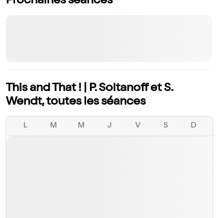
Prochaines séances
This and That ! | P. Soltanoff et S.
Wendt, toutes les séances
L
M
M
J
V
S
D