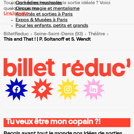
Toujours à la recherche de la sortie idéale ? Voici
Comédies musicales
quelques pistes :
Cirque, magie et mentalisme
Lire la suite
Activités et sorties à Paris
Expos & Musées à Paris
Pour les enfants, petits et grands
BilletReduc
Seine-Saint-Denis (93)
Théâtre
This and That ! | P. Soltanoff et S. Wendt
Tu veux être mon copain ?!
Reçois avant tout le monde nos idées de sorties,