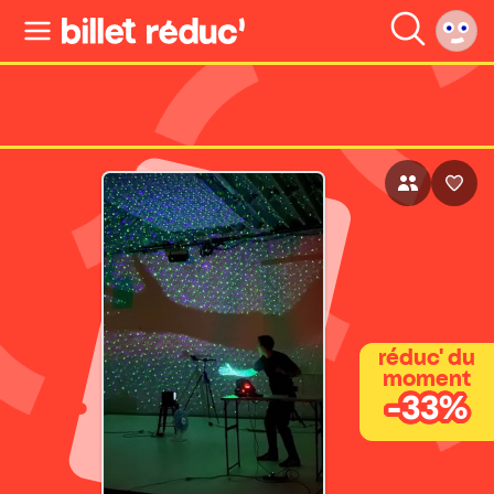
réduc' du
moment
-33%