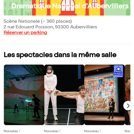
Dramatique National d'Aubervilliers
Scène Nationale (~ 360 places)
2 rue Edouard Poisson, 93300 Aubervilliers
Réserver un parking
Les spectacles dans la même salle
Nouveau !
Nouveau !
Nouveau !
Nouve