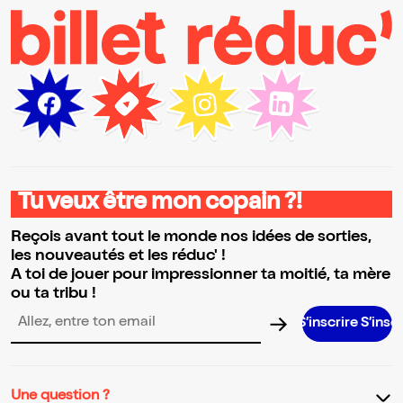
Tu veux être mon copain ?!
Reçois avant tout le monde nos idées de sorties,
les nouveautés et les réduc' !
A toi de jouer pour impressionner ta moitié, ta mère
ou ta tribu !
S’inscrire S’inscrire S’inscr
Adresse email pour la newsletter
Une question ?