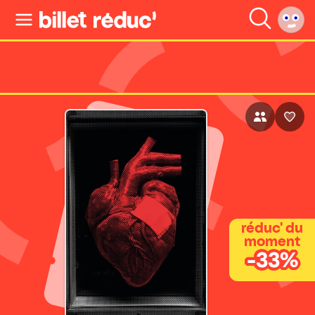
réduc' du
moment
-33%