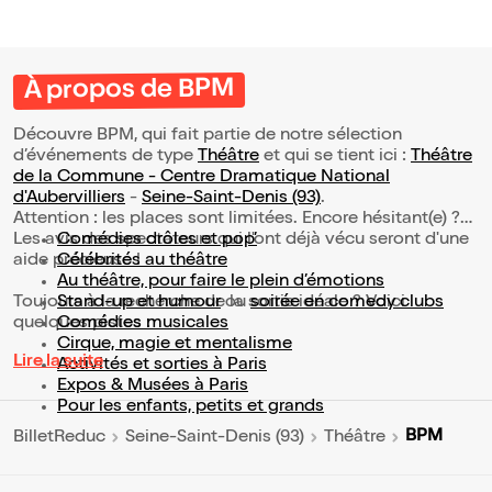
À propos de BPM
Découvre BPM, qui fait partie de notre sélection
d’événements de type
Théâtre
et qui se tient ici :
Théâtre
de la Commune - Centre Dramatique National
d'Aubervilliers
-
Seine-Saint-Denis (93)
.
Attention : les places sont limitées. Encore hésitant(e) ?
Les avis des spectateurs qui l'ont déjà vécu seront d'une
Comédies drôles et pop’
aide précieuse !
Célébrités au théâtre
Au théâtre, pour faire le plein d’émotions
Toujours à la recherche de la sortie idéale ? Voici
Stand-up et humour
ou
soirée en comedy clubs
quelques pistes :
Comédies musicales
Cirque, magie et mentalisme
Lire la suite
Activités et sorties à Paris
Expos & Musées à Paris
Pour les enfants, petits et grands
BPM
BilletReduc
Seine-Saint-Denis (93)
Théâtre