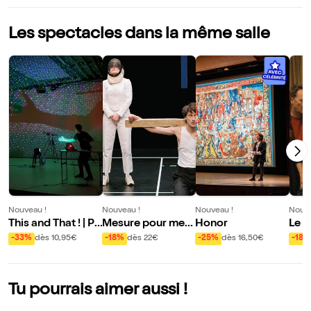
Les spectacles dans la même salle
Nouveau !
Nouveau !
Nouveau !
Nouve
This and That ! | P.
Mesure pour mes
Honor
Le D
Soltanoff et S. We
ure
ctre
-33%
dès 10,95€
-18%
dès 22€
-25%
dès 16,50€
-18%
ndt
eill
orin
Tu pourrais aimer aussi !