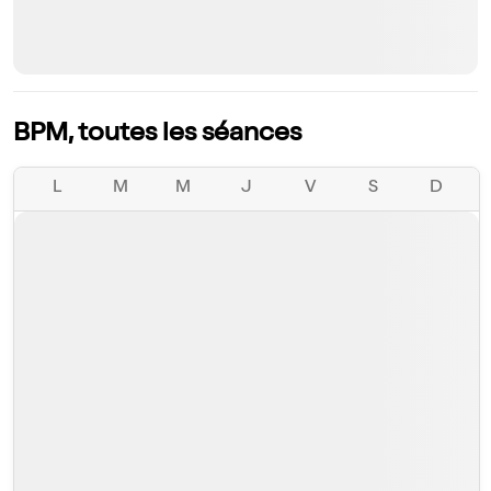
BPM, toutes les séances
L
M
M
J
V
S
D