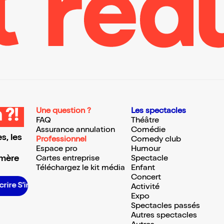
Une question ?
Les spectacles
 ?!
FAQ
Théâtre
Assurance annulation
Comédie
s, les
Professionnel
Comedy club
Espace pro
Humour
 mère
Cartes entreprise
Spectacle
Téléchargez le kit média
Enfant
Concert
re S’inscrire S’inscrire S’inscrire S’inscrire S’inscrire S’inscrire S’inscrire S’inscrire S’inscrire S’inscrire S’inscrire
Activité
Expo
Spectacles passés
Autres spectacles