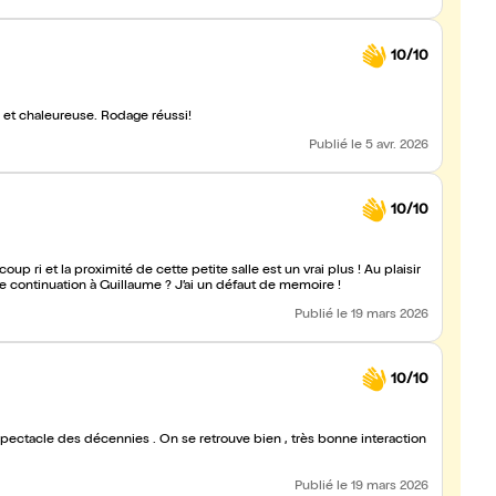
10/10
Un très bon spectacle, très drôle dans une ambiance amicale et chaleureuse. Rodage réussi!
Publié
le 5 avr. 2026
10/10
p ri et la proximité de cette petite salle est un vrai plus ! Au plaisir
nne continuation à Guillaume ? J’ai un défaut de memoire !
Publié
le 19 mars 2026
10/10
ectacle des décennies . On se retrouve bien , très bonne interaction
Publié
le 19 mars 2026