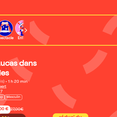
b
pectacle
Enfant
Concert
Lucas dans
ies
is)
•
1 h 20 min
bert
27
up
Masculin
,00 €
27,00€