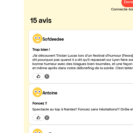
Donn
Connecte-toi 
15 avis
Sofdeedee
Trop bien !
J’ai découvert Tristan Lucas lors d’un festival d’humour (Feora
dit pourquoi pas quand il a dit qu’il repassait sur Lyon faire so
bonne humeur avec des blagues bien tournées, et une façon de
et même après dans notre débriefing de la soirée. C’est tellem
Antoine
Foncez !!
Spectacle au top à Nantes!! Foncez sans hésitations!!! Drôle et