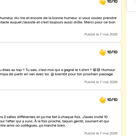
10/10
 humeur, du rire et encore de la bonne humeur. si vous voulez prendre
tacle auquel j'assiste et c'est toujours aussi drôle. Merci pour ce bon
Publié
le 7 mai 2026
10/10
u étais au top !! Tu sais, c'est moi qui a gagné le t-shirt !! 😁😅 Humour
et textes + cohésion avec le public excellente. Ça doit être sympa de partir en van avec toi. @ bientôt pour ton prochain passage
Publié
le 7 mai 2026
10/10
 2 salles différentes et ça me fait à chaque fois. J'avais invité 10
l'after qui a suivi. À la fois proche, taquin gentil, souriant et qui
 entre amis où collègues, ça marche bien.
Publié
le 7 mai 2026