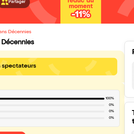
réduc' du
Partager
moment
-11%
dans Décennies
ns Décennies
s spectateurs
100%
0%
0%
0%