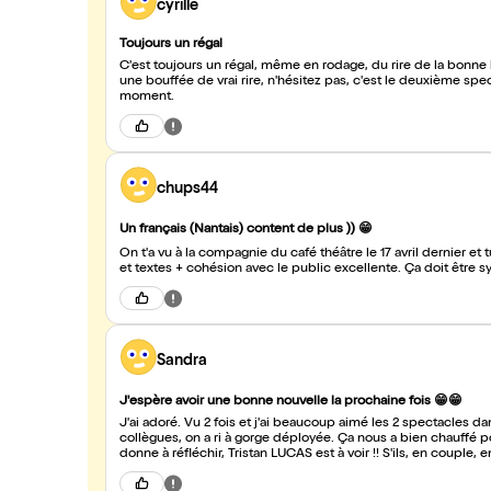
cyrille
Toujours un régal
C'est toujours un régal, même en rodage, du rire de la bonne
une bouffée de vrai rire, n'hésitez pas, c'est le deuxième spec
moment.
chups44
Un français (Nantais) content de plus )) 😁
On t'a vu à la compagnie du café théâtre le 17 avril dernier et t
Sandra
J'espère avoir une bonne nouvelle la prochaine fois 😁😁
J'ai adoré. Vu 2 fois et j'ai beaucoup aimé les 2 spectacles dans
collègues, on a ri à gorge déployée. Ça nous a bien chauffé pour 
donne à réfléchir, Tristan LUCAS est à voir !! S'ils, en couple,