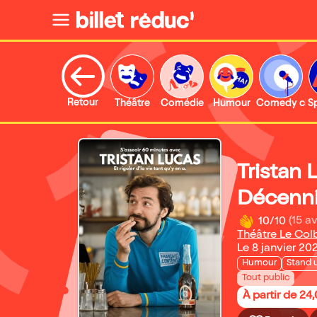
Retour
Théâtre
Comédie
Humour
Comedy clu
S
Tristan 
Décenn
10/10
(15 av
Théâtre Le Col
Le 8 janvier 20
Humour
Stand 
Tout public
À partir de 24