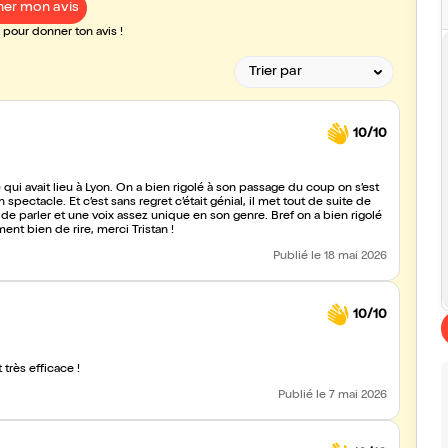
er mon avis
pour donner ton avis !
10/10
) qui avait lieu à Lyon. On a bien rigolé à son passage du coup on s’est
n spectacle. Et c’est sans regret c’était génial, il met tout de suite de
 parler et une voix assez unique en son genre. Bref on a bien rigolé
ent bien de rire, merci Tristan !
Publié
le 18 mai 2026
10/10
 très efficace !
Publié
le 7 mai 2026