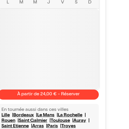
L
M
M
J
V
S
D
À partir de 24,00 € - Réserver
En tournée aussi dans ces villes
Lille
Bordeaux
Le Mans
La Rochelle
Rouen
Saint Galmier
Toulouse
Auray
Saint Etienne
Arras
Paris
Troyes