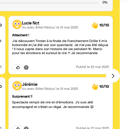
0%
Lucie Nct
0
10/10
Vu avec Billet Réduc'
le 21 mai 2025
Attachant !
Super
é
J'ai découvert Tristan à la finale de Franchement Drôle Il m'a
Super
bidonnée et j'ai été voir son spectacle. Je n'ai pas été déçue
aime B
! Il nous capte dans son histoire de vie pendant 1h. Merci
pour les émotions et surtout le rire !!! Je recommande
25
Publié
le 22 mai 2025
Jérémie
0
10/10
Vu avec Billet Réduc'
le 21 mai 2025
Surprenant !!
Excell
Spectacle rempli de rire et d'émotions. J'y suis allé
Troisi
Mélan
accompagné et c'était un régal. Je recommande 😃
par s
25
Publié
le 22 mai 2025