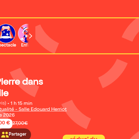
b
pectacle
Enfant
Concert
Activité
Expo et musée
Pierre dans
ie
is)
•
1 h 15 min
tualité - Salle Edouard Herriot
e 2026
,00 €
27,00€
Partager