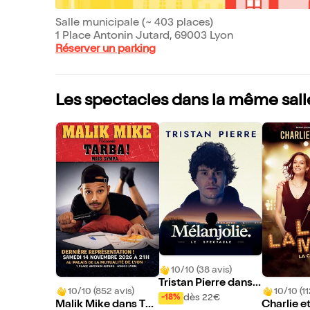
Salle municipale (~ 403 places)
1 Place Antonin Jutard, 69003 Lyon
Réserver un parking
Les spectacles dans la même sall
10/10 (38 avis)
Tristan Pierre dans
10/10 (852 avis)
10/10 (11
Mélanjolie
dès 22€
-18%
Malik Mike dans Tar
Charlie et