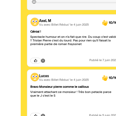
🙁
AxeL M
10/1
Vu avec Billet Réduc'
le 4 juin 2025
Génial !
Spectacle humour et on n'a fait que rire. Du coup c'est valid
!! Tristan Pierre c'est du lourd. Pas pour rien qu'il faisait la
première partie de roman frayssinet
Publié
le 7 juin 20
Lucas
10/1
Vu avec Billet Réduc'
le 4 juin 2025
Bravo Monsieur pierre comme le cailloux
Vraiment attachant ce monsieur ! Très bon petacle parce
que le J c'est le S
Publié
le 5 juin 20