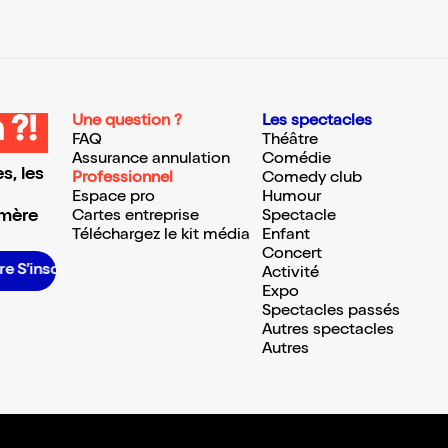
Une question ?
Les spectacles
 ?!
FAQ
Théâtre
Assurance annulation
Comédie
s, les
Professionnel
Comedy club
Espace pro
Humour
 mère
Cartes entreprise
Spectacle
Téléchargez le kit média
Enfant
Concert
crire S’inscrire S’inscrire S’inscrire S’inscrire S’inscrire S’inscrire S’inscrire S’inscrire S’inscrire S’inscrire
Activité
Expo
Spectacles passés
Autres spectacles
Autres