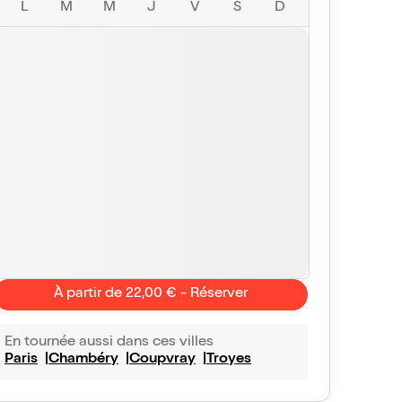
L
M
M
J
V
S
D
À partir de 22,00 € - Réserver
En tournée aussi dans ces villes
Paris
Chambéry
Coupvray
Troyes