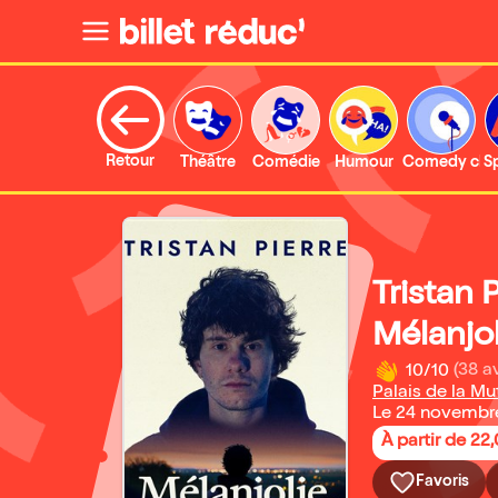
Retour
Théâtre
Comédie
Humour
Comedy clu
S
Tristan 
Mélanjol
10/10
(38 av
Palais de la Mu
Le 24 novembr
À partir de 22
Favoris