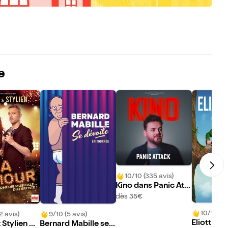
e
10/10 (335 avis)
Kino dans Panic Att
ack
dès 35€
10/10 (81
2 avis)
9/10 (5 avis)
Eliott Do
 Stylien da
Bernard Mabille se