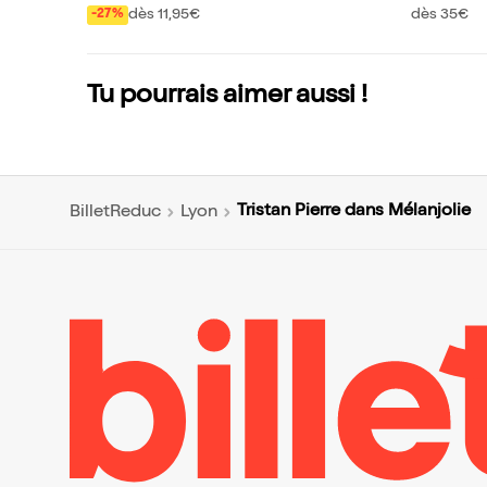
ba Mais Sympa
ns Lalam
dès 11,95€
dès 35€
-27%
Tu pourrais aimer aussi !
Tristan Pierre dans Mélanjolie
BilletReduc
Lyon