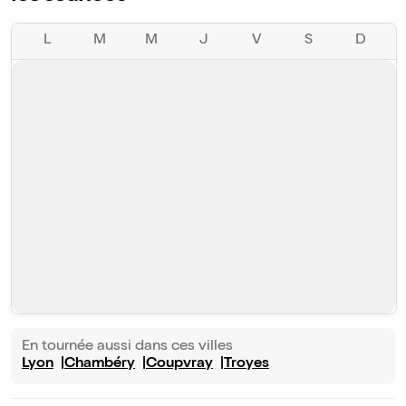
L
M
M
J
V
S
D
En tournée aussi dans ces villes
Lyon
Chambéry
Coupvray
Troyes