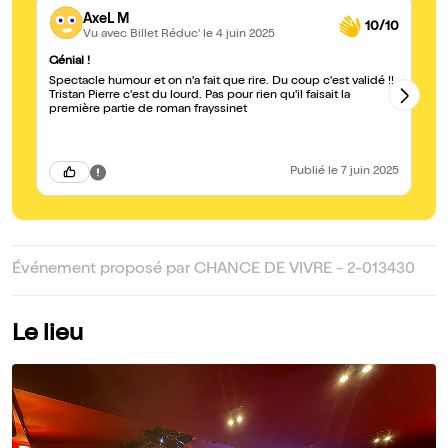
AxeL M
10/10
Vu avec Billet Réduc'
le 4 juin 2025
Génial !
Br
Spectacle humour et on n'a fait que rire. Du coup c'est validé !!
Vr
Tristan Pierre c'est du lourd. Pas pour rien qu'il faisait la
le
première partie de roman frayssinet
Publié
le 7 juin 2025
Événement proposé par CHANCE DE VIVRE - 2-013430
Le lieu