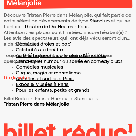
Mélanjolie
Découvre Tristan Pierre dans Mélanjolie, qui fait partie de
notre sélection d’événements de type
Stand up
et qui se
tient ici :
Théâtre de Dix Heures
-
Paris
.
Attention : les places sont limitées. Encore hésitant(e) ?
Les avis des spectateurs qui l'ont déjà vécu seront d'une
aide précieuse !
Comédies drôles et pop’
Célébrités au théâtre
Toujours à la recherche de la sortie idéale ? Voici
Au théâtre, pour faire le plein d’émotions
quelques pistes :
Stand-up et humour
ou
soirée en comedy clubs
Comédies musicales
Cirque, magie et mentalisme
Lire la suite
Activités et sorties à Paris
Expos & Musées à Paris
Pour les enfants, petits et grands
BilletReduc
Paris
Humour
Stand up
Tristan Pierre dans Mélanjolie