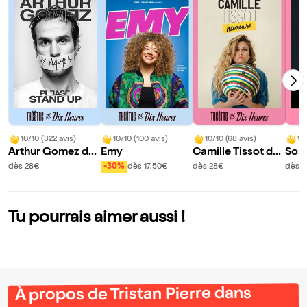
10/10 (322 avis)
10/10 (100 avis)
10/10 (68 avis)
9/
Arthur Gomez da
Emy
Camille Tissot da
Sos
ns Please stand u
ns Heureuse
êve
dès 28€
-30%
dès 17,50€
dès 28€
dès 
p
Tu pourrais aimer aussi !
À propos de Tristan Pierre dans