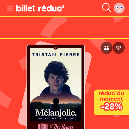
réduc' du
moment
-28%