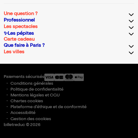
Une question ?
Professionnel
Les spectacles
✨Les pépites
Carte cadeau
Que faire à Paris ?
Les villes
Paiements sécurisés
Conditions générales
Politique de confidentialité
Mentions légales et CGU
Chartes cookies
Plateforme d'éthique et de conformité
Accessibilité
Gestion des cookies
billetreduc © 2026