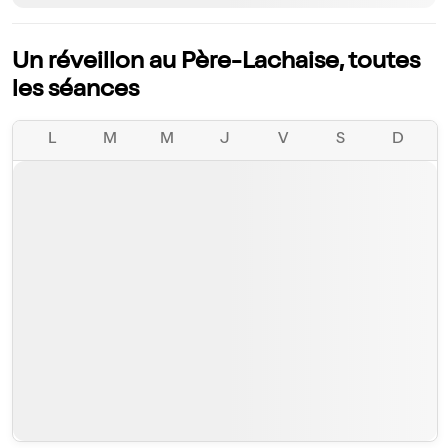
Un réveillon au Père-Lachaise, toutes
les séances
L
M
M
J
V
S
D