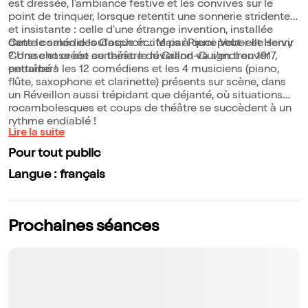
est dressée, l'ambiance festive et les convives sur le
point de trinquer, lorsque retentit une sonnerie stridente
et insistante : celle d'une étrange invention, installée
dans le salon des Gaschon... Mais à quoi peut-elle servir
Cette comédie loufoque écrite par Pierre Veber et Henry
? Une chose est certaine: le réveillon va s'en trouver
Gorsse et créée au théâtre du Grand-Guignol en 1917,
perturbé !
entraînera les 12 comédiens et les 4 musiciens (piano,
flûte, saxophone et clarinette) présents sur scène, dans
un Réveillon aussi trépidant que déjanté, où situations
rocambolesques et coups de théâtre se succèdent à un
rythme endiablé !
Lire la suite
Pour tout public
Langue : français
Prochaines séances