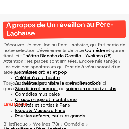
À propos de Un réveillon au Père-
Lachaise
Découvre Un réveillon au Père-Lachaise, qui fait partie de
notre sélection d’événements de type
Comédie
et qui se
tient ici :
Théâtre Blanche de Castille
-
Yvelines (78)
.
Attention : les places sont limitées. Encore hésitant(e) ?
Les avis des spectateurs qui l'ont déjà vécu seront d'une
aide précieuse !
Comédies drôles et pop’
Célébrités au théâtre
Toujours à la recherche de la sortie idéale ? Voici
Au théâtre, pour faire le plein d’émotions
quelques pistes :
Stand-up et humour
ou
soirée en comedy clubs
Comédies musicales
Cirque, magie et mentalisme
Lire la suite
Activités et sorties à Paris
Expos & Musées à Paris
Pour les enfants, petits et grands
BilletReduc
Yvelines (78)
Comédie