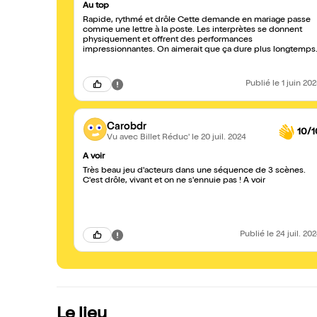
Au top
Rapide, rythmé et drôle Cette demande en mariage passe
comme une lettre à la poste. Les interprètes se donnent
physiquement et offrent des performances
impressionnantes. On aimerait que ça dure plus longtemps
Publié
le 1 juin 20
Carobdr
10/1
Vu avec Billet Réduc'
le 20 juil. 2024
A voir
Très beau jeu d'acteurs dans une séquence de 3 scènes.
C'est drôle, vivant et on ne s'ennuie pas ! A voir
Publié
le 24 juil. 20
Le lieu