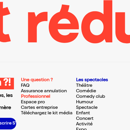
Une question ?
Les spectacles
 ?!
FAQ
Théâtre
Assurance annulation
Comédie
s, les
Professionnel
Comedy club
Espace pro
Humour
 mère
Cartes entreprise
Spectacle
Téléchargez le kit média
Enfant
Concert
crire S’inscrire S’inscrire S’inscrire S’inscrire S’inscrire S’inscrire S’inscrire S’inscrire S’inscrire S’inscrire S’inscrire
Activité