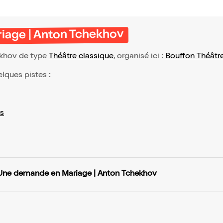
iage | Anton Tchekhov
khov de type
Théâtre classique
, organisé ici :
Bouffon Théâtr
elques pistes :
s
Une demande en Mariage | Anton Tchekhov