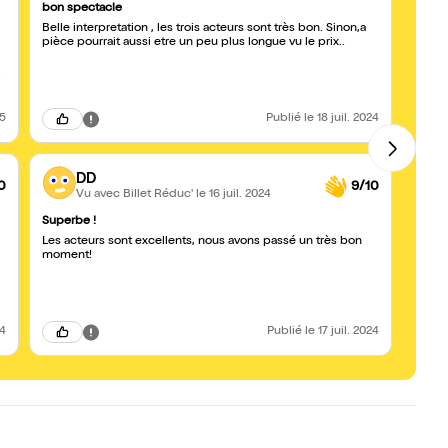
bon spectacle
Je r
Belle interpretation , les trois acteurs sont très bon. Sinon,a
Les c
pièce pourrait aussi etre un peu plus longue vu le prix..
rompus
.
25
Publié
le 18 juil. 2024
DD
0
9/10
Vu avec Billet Réduc'
le 16 juil. 2024
Superbe !
Du trè
Les acteurs sont excellents, nous avons passé un très bon
Un su
moment!
coméd
d'inte
24
Publié
le 17 juil. 2024