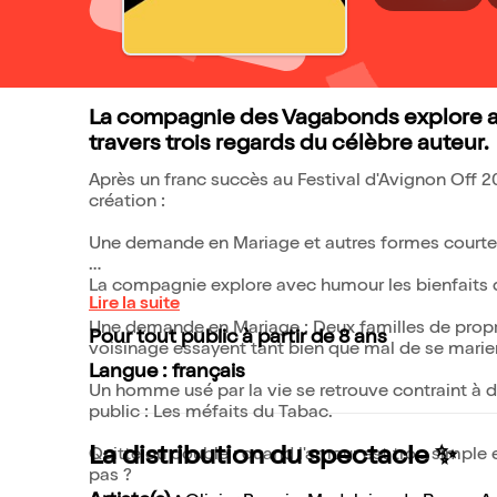
La compagnie des Vagabonds explore av
travers trois regards du célèbre auteur.
Après un franc succès au Festival d'Avignon Off 20
création :
Une demande en Mariage et autres formes courte
La compagnie explore avec humour les bienfaits d
Lire la suite
Une demande en Mariage : Deux familles de proprié
Pour tout public à partir de 8 ans
voisinage essayent tant bien que mal de se marier
Langue : français
Un homme usé par la vie se retrouve contraint à 
public : Les méfaits du Tabac.
La distribution du spectacle ✨
Quitte ou double : quand l'amour est trop simple e
pas ?