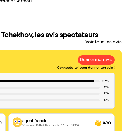
ymeric Garreau
Tchekhov, les avis spectateurs
Voir tous les avis
Donner mon avis
Connecte-toi pour donner ton avis !
97%
3%
0%
0%
agent franck
0
9/10
Vu avec Billet Réduc'
le 17 juil. 2024