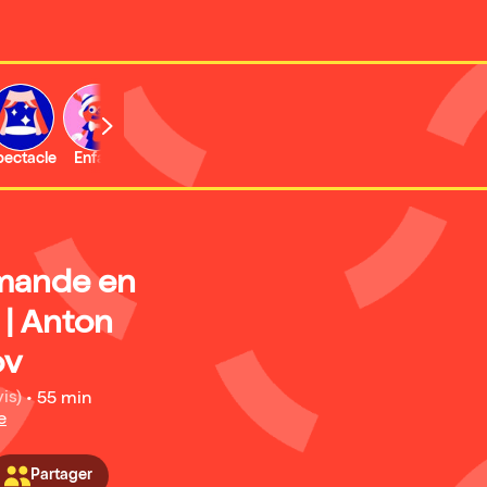
b
pectacle
Enfant
Concert
Activité
Expo et musée
mande en
 | Anton
ov
is)
•
55 min
e
Partager