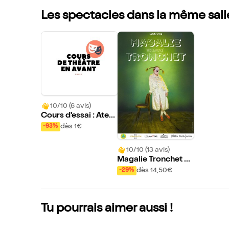
Les spectacles dans la même sall
10/10 (6 avis)
Cours d'essai : Ateli
er théâtre en avant
dès 1€
-93%
10/10 (13 avis)
Magalie Tronchet br
ise la glace
dès 14,50€
-29%
Tu pourrais aimer aussi !