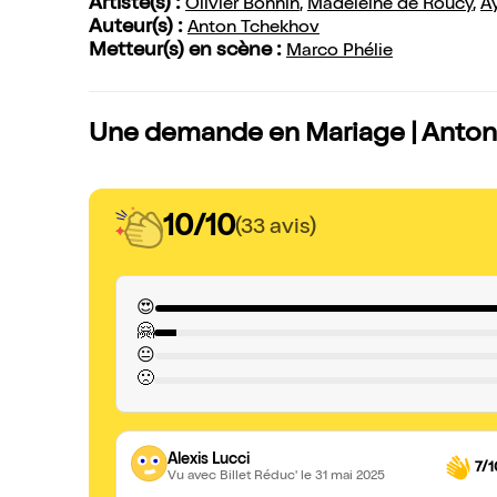
Artiste(s) :
Olivier Bonnin
,
Madeleine de Roucy
,
A
Auteur(s) :
Anton Tchekhov
Metteur(s) en scène :
Marco Phélie
Une demande en Mariage | Anton 
10/10
(33 avis)
😍
🤗
😐
🙁
Alexis Lucci
7/1
Vu avec Billet Réduc'
le 31 mai 2025