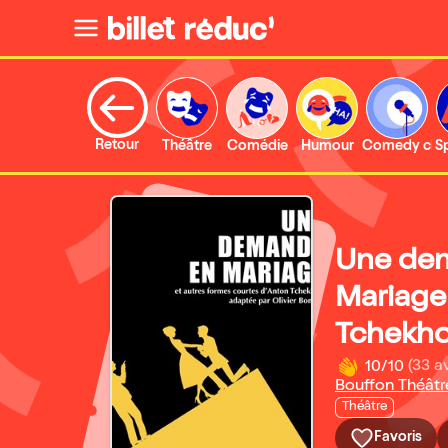
Retour
Théâtre
Comédie
Humour
Comedy clu
S
Une de
Mariage
Tchekh
10/10
(33 av
Bouffon Théâtr
Théâtre
Favoris